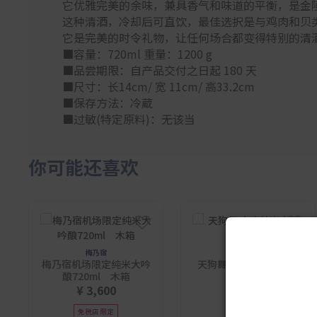
它优雅完美的余味，兼具香气和味道的平衡，是金
这种清酒，冷却后可直饮，最佳选択是与鸡肉和贝
它是完美的时令礼物，让任何场合都变得特别的清
■容量：720ml 重量：1200 g
■品尝期限：自产品交付之日起 180 天
■尺寸：长14cm/ 宽 11cm/ 高33.2cm
■保存方法：冷蔵
■过敏(特定原料)：无该当
你可能还喜欢
梅乃宿
清酒
梅乃宿机场限定纯米大吟
天狗舞 山废纯米大吟酿
酿720ml 木箱
720ml
¥ 3,600
¥ 3,500
免税店限定