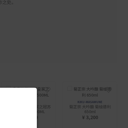
妙之处。
皇家礼炮
KIKU-MASAMUNE
皇家礼炮32年皇家之冠苏
菊正宗 大吟酿 菊绘德利
格兰威士忌 500ML
650ml
¥ 65,700
¥ 3,200