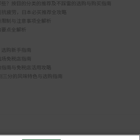
哪些？按目的分类的推荐及不踩雷的选购与购买指南
肌到抗疲劳，日本必买推荐全攻略
量限制与注意事项全解析
购要点全解析
：选购新手指南
机场免税店指南
购指南与免税店活用攻略
二割三分的风味特色与选购指南