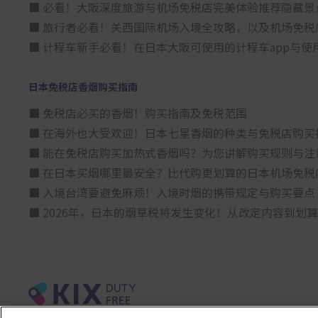
■ 必看！大阪深度旅游与机场免税店完美体验推荐隐藏景
■ 旅行者必看！关西国际机场入境全攻略，以及机场免税
■ 计程车新手必看！在日本大阪可使用的计程车app与使
日本免税店香烟购买指南
■ 免税店必买的香烟！购买指南及免税范围
■ 在海外也大受欢迎！日本七星香烟的种类与免税店购买
■ 能在免税店购买加热式香烟吗？为您讲解购买规则与注
■ 在日本买烟哪里最安全？比代购更划算的日本机场免税
■ 入境台湾要避免麻烦！入境时烟的携带规定与购买要点
■ 2026年，日本的烟草税将发生变化！从改定内容到划