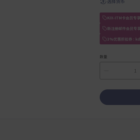
选择货币
KIX-ITM卡会
新注册邮件会员专享
3%优惠折扣券 : 
数量