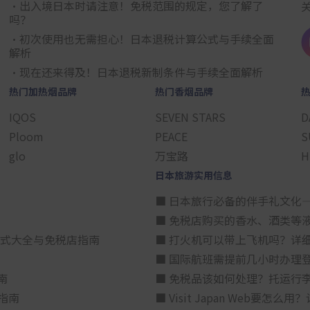
・出入境日本时请注意！免税范围的规定，您了解了
吗？
・初次使用也无需担心！日本退税计算公式与手续全面
解析
・现在还来得及！日本退税新制条件与手续全面解析
热门加热烟品牌
热门香烟品牌
IQOS
SEVEN STARS
D
Ploom
PEACE
S
glo
万宝路
H
日本旅游实用信息
■ 日本旅行必备的伴手礼文化
■ 免税店购买的香水、酒类等
方式大全与免税店指南
■ 打火机可以带上飞机吗？详
■ 国际航班需提前几小时办理
南
■ 免税品该如何处理？托运行
指南
■ Visit Japan Web