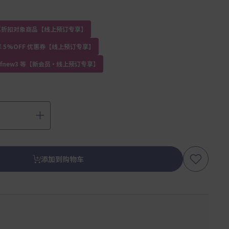
员专享折扣对象商品【线上预订专享】
 5%OFF 优惠券【线上预订专享】
kdfnew3 等【新会员・线上预订专享】
添加到购物车