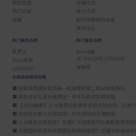
我的页面
店铺信息
预订记录
支付方式
收藏
如何领取预约商品
其他FAQ
热门美妆品牌
热门香水品牌
圣罗兰
Dior/迪奧
JO MALONE LONDON
Dior/迪奧
宝格丽
SHISEIDO
大阪旅游推荐攻略
■ 探索关西国际机场第一航站楼和第二航站楼免税区
■ 哪些伴手礼是大阪限定？伴手礼购买实用攻略
■ 【2024最新】从大阪周边旅游景点到关西机场：交通
■ 必去的大阪三大商店街！附关西机场交通指南
■ 让大阪观光更充实！交通IC卡活用技巧与免税店使用指
■ 大阪国际机场与关西国际机场的差别？交通与舒适候机