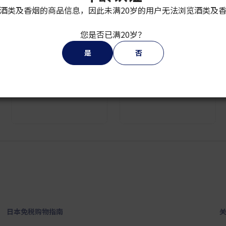
酒类及香烟的商品信息，因此未满20岁的用户无法浏览酒类及
您是否已满20岁？
是
否
2
3
4
5
6
7
8
9
日本免税购物指南