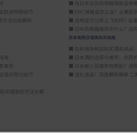
点
■ 在日本必买的热销保健品有
店舒适购物技巧
■ DHC保健品怎么选？从美
用方法彻底解析
■ 充电宝可以带上飞机吗？容
■ 日本防晒霜推荐买什么？选
日本免税店酒类购买指南
■ 在机场免税店购买酒类商品
指南
■ 日本酒的选择与推荐：关西
意事项
■ 日本威士忌推荐有哪些？选
店提前预约技巧
■ 送礼佳品！深度解析獭祭 
算购买烟草的方法全解