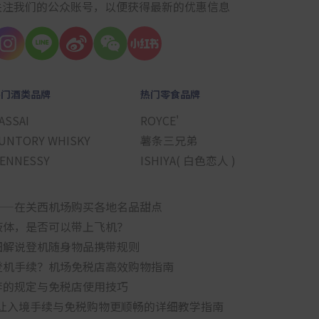
关注我们的公众账号，以便获得最新的优惠信息
热门酒类品牌
热门零食品牌
ASSAI
ROYCE'
UNTORY WHISKY
薯条三兄弟
ENNESSY
ISHIYA( 白色恋人 )
——在关西机场购买各地名品甜点
液体，是否可以带上飞机？
细解说登机随身物品携带规则
登机手续？机场免税店高效购物指南
李的规定与免税店使用技巧
要怎么用？让入境手续与免税购物更顺畅的详细教学指南