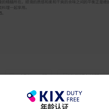
陵的精髓所在。顺滑的质感和柔和干爽的余味之间的平衡正是绝
类料理一起享用。
酒。
清酒
金陵 超特選大吟酿酒
EIKUN / KUMEJIMA
¥ 2,200
赤雾岛 750ML Alc.25%
¥ 2,700
年龄认证
免税店限定