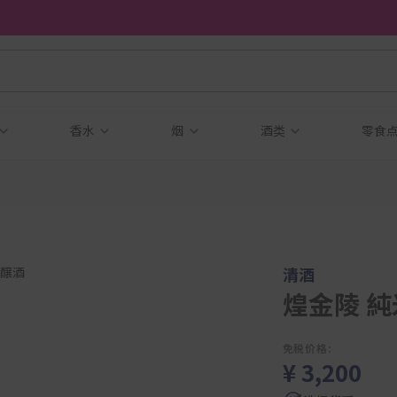
香水
烟
酒类
零食
清酒
煌金陵 
免税价格:
¥ 3,200