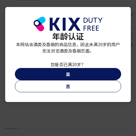
MOET & C
波美利路易丝特酿
凯歌贵妇20
年龄认证
2005 年礼盒装
MOET & CHANDON
艺术家联
VEUVE CLICQUOT
¥ 32,500
¥ 31,
本网站含酒类及香烟的商品信息，因此未满20岁的用户
BRUT ECOYL DF
748ml
无法浏览酒类及香烟页面。
¥ 8,200
您是否已满20岁？
是
否
1
2
3
4
5
6
7
8
9
10