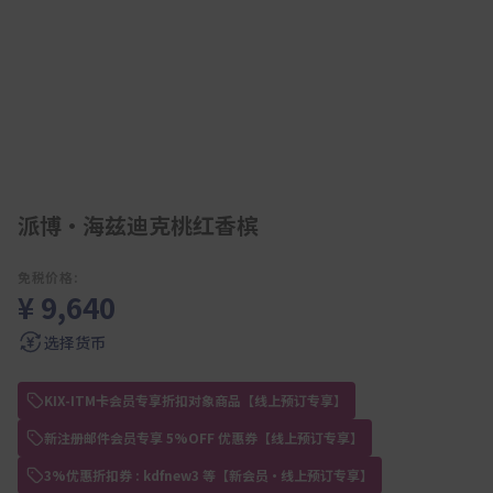
派博·海兹迪克桃红香槟
免税价格:
¥ 9,640
选择货币
KIX-ITM卡会员专享折扣对象商品【线上预订专享】
新注册邮件会员专享 5%OFF 优惠券【线上预订专享】
3%优惠折扣券 : kdfnew3 等【新会员・线上预订专享】