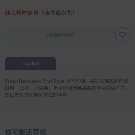
线上暂时缺货
（店内或有售）
添加到购物车
商品说明
Piper-Heidsieck Brut Rosé 具有鲜明、果味浓郁和浓郁的
口感。血橙、野草莓、黑樱桃和黑莓果酱的芳香四溢开来，
随后是玫瑰和新鲜杏仁的香味。
你可能还喜欢