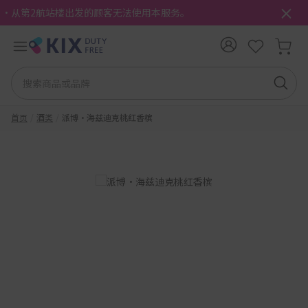
・从第2航站楼出发的顾客无法使用本服务。
首页
酒类
派博·海兹迪克桃红香槟