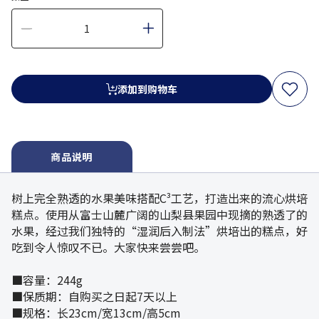
添加到购物车
商品说明
树上完全熟透的水果美味搭配C³工艺，打造出来的流心烘培
糕点。使用从富士山麓广阔的山梨县果园中现摘的熟透了的
水果，经过我们独特的“湿润后入制法”烘培出的糕点，好
吃到令人惊叹不已。大家快来尝尝吧。
■容量：244g
■保质期：自购买之日起7天以上
■规格：长23cm/宽13cm/高5cm