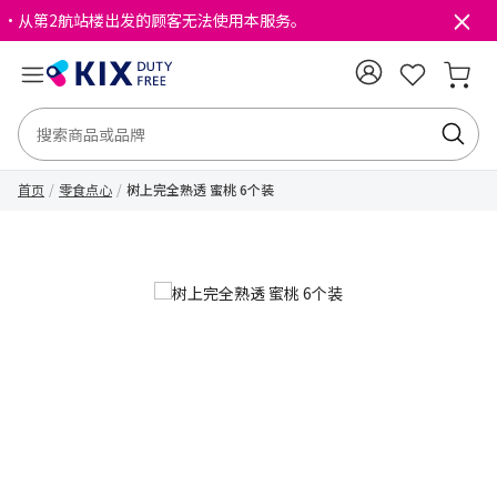
・从第2航站楼出发的顾客无法使用本服务。
首页
零食点心
树上完全熟透 蜜桃 6个装