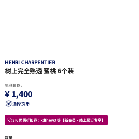
HENRI CHARPENTIER
树上完全熟透 蜜桃 6个装
免税价格:
¥ 1,400
选择货币
3%优惠折扣券 : kdfnew3 等【新会员・线上预订专享】
数量