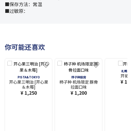
■保存方法：常温
■过敏原：
你可能还喜欢
札幌农
开拓
PISTA&TOKYO
柿子种厨房
¥ 1,
开心果三明治 [开心果
柿子种 机场限定 豚骨
＆木莓]
拉面口味
¥ 1,250
¥ 1,200