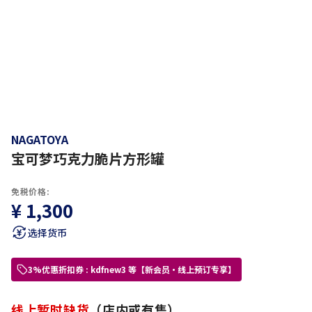
NAGATOYA
宝可梦巧克力脆片方形罐
免税价格:
¥ 1,300
选择货币
3%优惠折扣券 : kdfnew3 等【新会员・线上预订专享】
线上暂时缺货
（店内或有售）