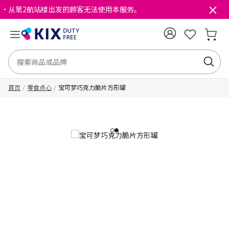
・从第2航站楼出发的顾客无法使用本服务。
首页
零食点心
宝可梦巧克力脆片方形罐
1
2