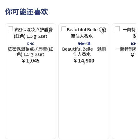
你可能还喜欢
DHC
雅诗兰黛
ICHI
浓密保湿妆点护唇膏(红
Beautiful Belle 魅丽
一蘭特制辣
色) 1.5ｇ 2set
佳人香水
¥ 7
¥ 1,045
¥ 14,900