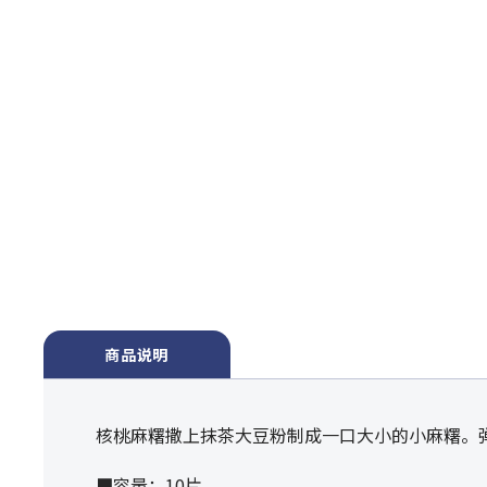
商品说明
核桃麻糬撒上抹茶大豆粉制成一口大小的小麻糬。
■容量：10片