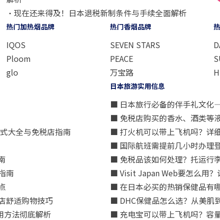
・现在还来得及！日本退税新制条件与手续全面解析
热门加热烟品牌
热门香烟品牌
IQOS
SEVEN STARS
D
Ploom
PEACE
S
glo
万宝路
H
日本旅游实用信息
■ 日本旅行必备的伴手礼文化
■ 免税店购买的香水、酒类等
方式大全与免税店指南
■ 打火机可以带上飞机吗？详
■ 国际航班需提前几小时办理
南
■ 免税品该如何处理？托运行
指南
■ Visit Japan Web
点
■ 在日本必买的热销保健品有
店舒适购物技巧
■ DHC保健品怎么选？从美
用方法彻底解析
■ 充电宝可以带上飞机吗？容