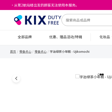
・从第2航站楼出发的顾客无法使用本服务。
全部品牌
优惠、赠品活动/特辑
化妆品
首页
零食点心
零食点心
宇治绿茶小年糕 - Ujikomochi
1
2
3