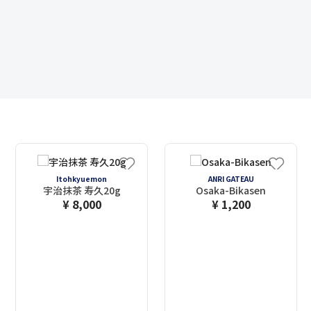
Itohkyuemon
ANRI GATEAU
宇治抹茶 寿久20g
Osaka-Bikasen
¥ 8,000
¥ 1,200