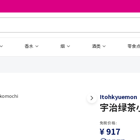
香水
烟
酒类
零食
Itohkyuemon
宇治绿茶小年
免税价格:
¥ 917