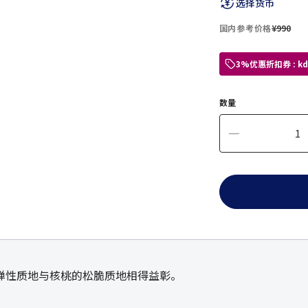
选择货币
国内参考价格
¥990
3%优惠折扣券 : 
数量
弹性质地与核桃的松脆质地相得益彰。