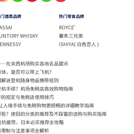
热门酒类品牌
热门零食品牌
ASSAI
ROYCE'
UNTORY WHISKY
薯条三兄弟
ENNESSY
ISHIYA( 白色恋人 )
——在关西机场购买各地名品甜点
液体，是否可以带上飞机？
细解说登机随身物品携带规则
登机手续？机场免税店高效购物指南
李的规定与免税店使用技巧
要怎么用？让入境手续与免税购物更顺畅的详细教学指南
哪些？按目的分类的推荐及不踩雷的选购与购买指南
肌到抗疲劳，日本必买推荐全攻略
量限制与注意事项全解析