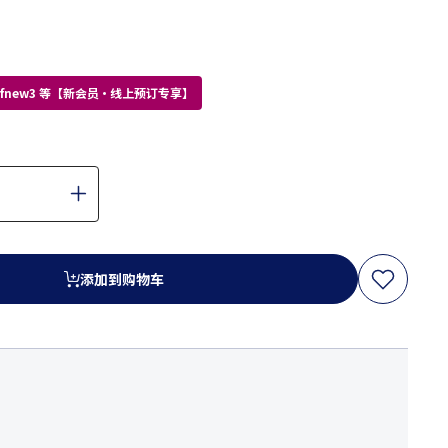
kdfnew3 等【新会员・线上预订专享】
添加到购物车