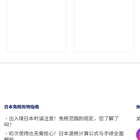
2
3
4
5
6
7
8
9
日本免税购物指南
・出入境日本时请注意！免税范围的规定，您了解了
吗？
・初次使用也无需担心！日本退税计算公式与手续全面
解析