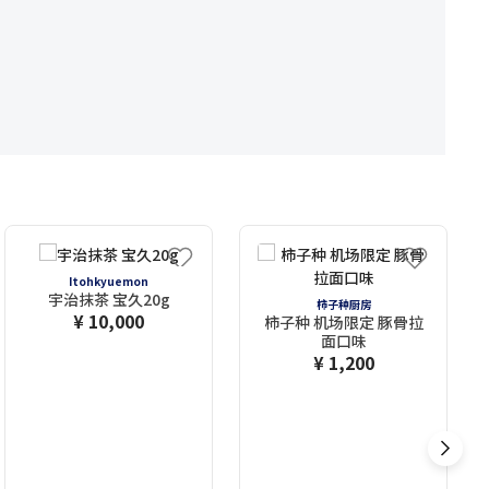
Itohkyuemon
宇治抹茶 宝久20g
柿子种厨房
¥ 10,000
柿子种 机场限定 豚骨拉
面口味
¥ 1,200