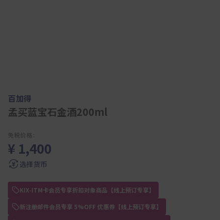
百加得
孟买蓝宝石金酒200ml
免税价格:
¥ 1,400
选择货币
KIX-ITM卡会员专享折扣对象商品【线上预订专享】
新注册邮件会员专享 5%OFF 优惠券【线上预订专享】