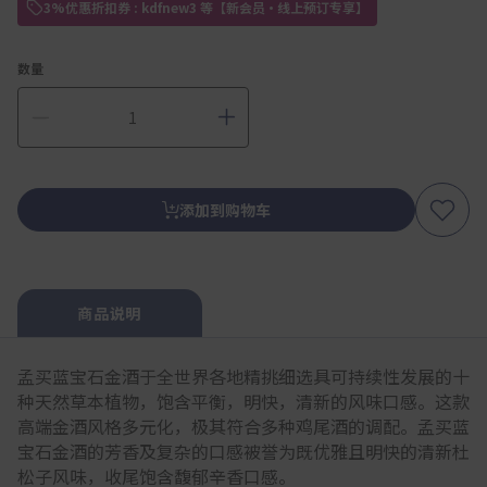
3%优惠折扣券 : kdfnew3 等【新会员・线上预订专享】
数量
添加到购物车
商品说明
孟买蓝宝石金酒于全世界各地精挑细选具可持续性发展的十
种天然草本植物，饱含平衡，明快，清新的风味口感。这款
高端金酒风格多元化，极其符合多种鸡尾酒的调配。孟买蓝
宝石金酒的芳香及复杂的口感被誉为既优雅且明快的清新杜
松子风味，收尾饱含馥郁辛香口感。