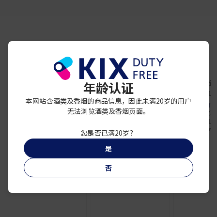
你可能还喜欢
年龄认证
优惠促销
优惠促销
本网站含酒类及香烟的商品信息，因此未满20岁的用户
百加得
百龄坛
百加
无法浏览酒类及香烟页面。
灰雁原味伏特加
百龄坛 10年苏格兰调和
孟买蓝宝石P
1000ml
威士忌 1公升
Cru 10
¥ 8,000
¥ 5,900
¥ 7,
您是否已满20岁？
是
否