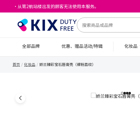
・从第2航站楼出发的顾客无法使用本服务。
全部品牌
优惠、赠品活动/特辑
化妆品
首页
化妆品
娇兰臻彩宝石唇膏壳（裸粉荔纹）
1
2
3
4