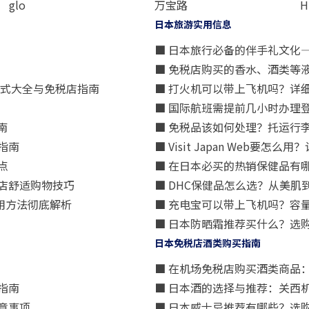
glo
万宝路
H
日本旅游实用信息
■ 日本旅行必备的伴手礼文化
■ 免税店购买的香水、酒类等
方式大全与免税店指南
■ 打火机可以带上飞机吗？详
■ 国际航班需提前几小时办理
南
■ 免税品该如何处理？托运行
指南
■ Visit Japan Web
点
■ 在日本必买的热销保健品有
店舒适购物技巧
■ DHC保健品怎么选？从美
用方法彻底解析
■ 充电宝可以带上飞机吗？容
■ 日本防晒霜推荐买什么？选
日本免税店酒类购买指南
■ 在机场免税店购买酒类商品
指南
■ 日本酒的选择与推荐：关西
意事项
■ 日本威士忌推荐有哪些？选