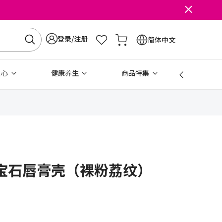
登录/注册
简体中文
点心
健康养生
商品特集
免税
宝石唇膏壳（裸粉荔纹）