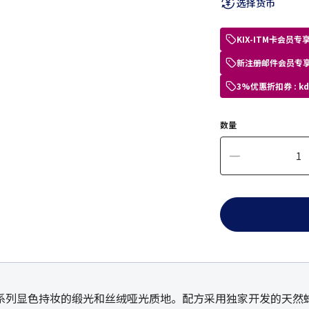
选择货币
KIX-ITM卡会
新注册邮件会员专享
3%优惠折扣券 : 
数量
系列显色持妆的缎光和丝绒哑光质地。配方采用独家开发的天然蜂