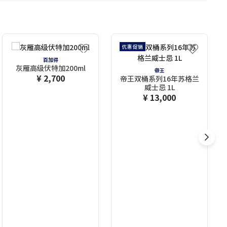
优惠促销
百加得
灰雁高级伏特加200ml
帝王
¥ 2,700
帝王双桶系列16年苏格兰
威士忌 1L
¥ 13,000