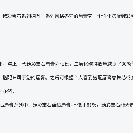
。臻彩宝石系列拥有一系列风格各异的唇膏壳，个性化搭配臻彩
化，与上一代臻彩宝石唇膏壳相比，二氧化碳排放量减少了30%
，搭配专属于您的唇膏。之后可根据个人喜爱搭配唇膏替换芯或
之亦然。
石唇膏系列中：臻彩宝石丝绒唇膏-不低于81%，臻彩宝石缎光唇