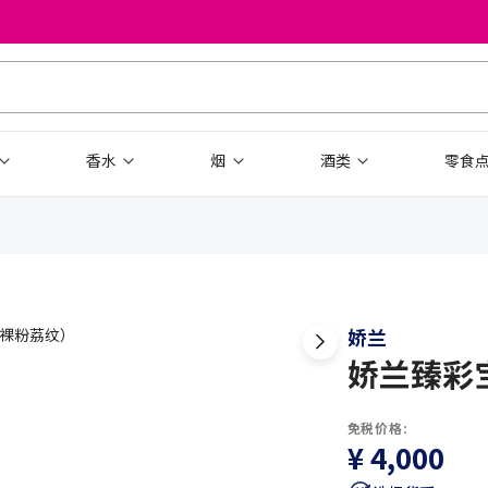
香水
烟
酒类
零食
娇兰
娇兰臻彩
免税价格:
¥ 4,000