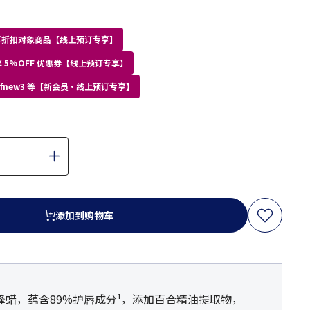
员专享折扣对象商品【线上预订专享】
 5%OFF 优惠券【线上预订专享】
kdfnew3 等【新会员・线上预订专享】
添加到购物车
蜡，蕴含89%护唇成分¹，添加百合精油提取物，