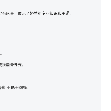
宝石唇膏，展示了娇兰的专业知识和承诺。
³。
变换唇膏外壳。
膏-不低于89%。