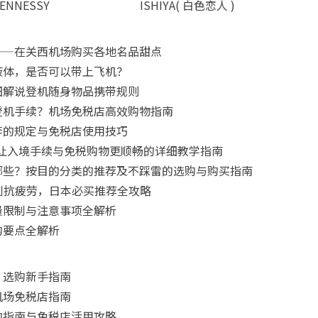
ENNESSY
ISHIYA( 白色恋人 )
——在关西机场购买各地名品甜点
液体，是否可以带上飞机？
细解说登机随身物品携带规则
登机手续？机场免税店高效购物指南
李的规定与免税店使用技巧
要怎么用？让入境手续与免税购物更顺畅的详细教学指南
哪些？按目的分类的推荐及不踩雷的选购与购买指南
肌到抗疲劳，日本必买推荐全攻略
量限制与注意事项全解析
购要点全解析
：选购新手指南
机场免税店指南
购指南与免税店活用攻略