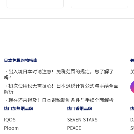
2
3
4
5
6
7
8
9
日本免税购物指南
・出入境日本时请注意！免税范围的规定，您了解了
吗？
・初次使用也无需担心！日本退税计算公式与手续全面
解析
・现在还来得及！日本退税新制条件与手续全面解析
热门加热烟品牌
热门香烟品牌
IQOS
SEVEN STARS
D
Ploom
PEACE
S