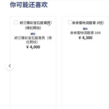
你可能还喜欢
娇兰
亲亲蜜吻润唇膏 309
娇兰
¥ 4,300
娇兰臻彩宝石唇膏壳（绛
红鳄纹）
¥ 4,000