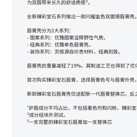
为双唇带来长久的舒适质感²。
全新臻彩宝石系列推出一款闪耀金色双面镜唇膏壳
唇膏壳分为3大系列：
- 图案系列：优雅图案诠释野性气质。
- 经典系列：优雅单色唇膏壳。
- 装饰系列：灵感源自珍贵材料，经典别致。
唇膏壳的重量减轻了19%，其制造工艺也得到了优
首次购买臻彩宝石唇膏，选择唇膏色号与唇膏外壳
新款臻彩宝石唇膏壳仅适配新一代唇膏替换芯，反
¹护唇成分平均占比，不包括着色剂和闪粉，臻彩宝
²成分经体外测试。
³一支完整的臻彩宝石唇膏加一支替换芯