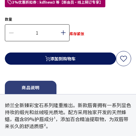
3%优惠折扣券 : kdfnew3 等【新会员・线上预订专享】
数量
库存紧张
添加到购物车
商品说明
娇兰全新臻彩宝石系列隆重推出。新款唇膏拥有一系列显色
持妆的缎光和丝绒哑光质地。配方采用独家开发的天然蜂
蜡，蕴含89%护唇成分¹，添加百合精油提取物，为双唇带
来长久的舒适质感²。