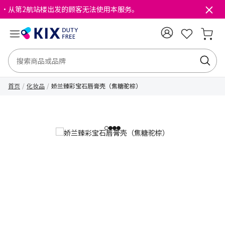
・从第2航站楼出发的顾客无法使用本服务。
首页
化妆品
娇兰臻彩宝石唇膏壳（焦糖驼棕）
1
2
3
4