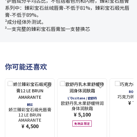
¹护唇成分平均占比，不包括着色剂和闪粉，臻彩宝石唇膏
系列中：臻彩宝石丝绒唇膏-不低于81%，臻彩宝石缎光唇
膏-不低于89%。
²成分经体外测试。
³一支完整的臻彩宝石唇膏加一支替换芯
你可能还喜欢
ROYC
巧克力砖 
L'Occitane / 欧舒丹
¥ 7
欧舒丹乳木果舒缓特润
娇兰
身体润肤霜
娇兰臻彩宝石缎光唇膏
¥ 5,100
12 LE BRUN
AMARANTE
免税店限定
¥ 4,500