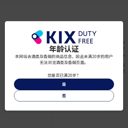
你可能还喜欢
年龄认证
Penfolds
Penfolds
Penfo
本网站含酒类及香烟的商品信息，因此未满20岁的用户
奔富Bin 150 设拉子红
奔富Bin 169 赤霞珠红
奔富RWT 
无法浏览酒类及香烟页面。
葡萄酒
葡萄酒
萄
¥ 14,800
¥ 47,000
¥ 29,
您是否已满20岁？
是
否