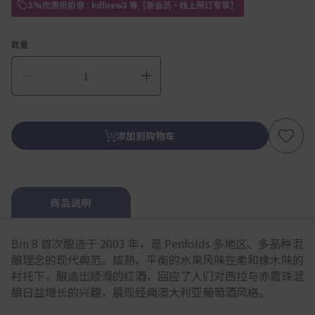
3%优惠折扣券 : kdfnew3 等【新会员・线上预订专享】
数量
添加到购物车
商品说明
Bin 8 首次酿造于 2003 年，是 Penfolds 多地区、多品种混
酿理念的现代典范。成熟、平衡的水果风味在柔和橡木味的
衬托下，酿造出顺滑的红酒，回应了人们对西拉与赤霞珠混
酿日益增长的兴趣，展现经典澳大利亚葡萄酒风格。