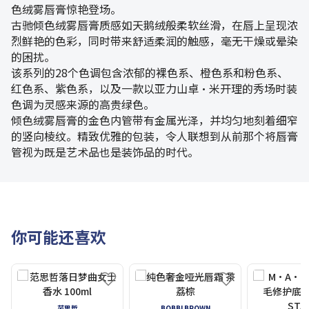
色绒雾唇膏惊艳登场。
古驰倾色绒雾唇膏质感如天鹅绒般柔软丝滑，在唇上呈现浓
烈鲜艳的色彩，同时带来舒适柔润的触感，毫无干燥或晕染
的困扰。
该系列的28个色调包含浓郁的裸色系、橙色系和粉色系、
红色系、紫色系，以及一款以亚力山卓·米开理的秀场时装
色调为灵感来源的高贵绿色。
倾色绒雾唇膏的金色内管带有金属光泽，并均匀地刻着细窄
的竖向棱纹。精致优雅的包装，令人联想到从前那个将唇膏
管视为既是艺术品也是装饰品的时代。
你可能还喜欢
范思哲
BOBBI BROWN