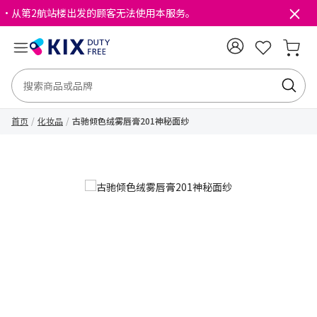
・从第2航站楼出发的顾客无法使用本服务。
首页
化妆品
古驰倾色绒雾唇膏201神秘面纱