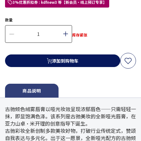
3%优惠折扣券 : kdfnew3 等【新会员・线上预订专享】
数量
库存紧张
添加到购物车
商品说明
古驰倾色绒雾唇膏以哑光妆效呈现浓郁唇色——只需轻轻一
抹，即显饱满色泽。该系列是古驰美妆的全新哑光唇膏，在
亚力山卓·米开理的创意指导下诞生。
古驰彩妆全新创制多款美妆好物，打破行业传统定式，赞颂
自我表达与多元化。出于这一愿景，全新哑光配方的古驰倾