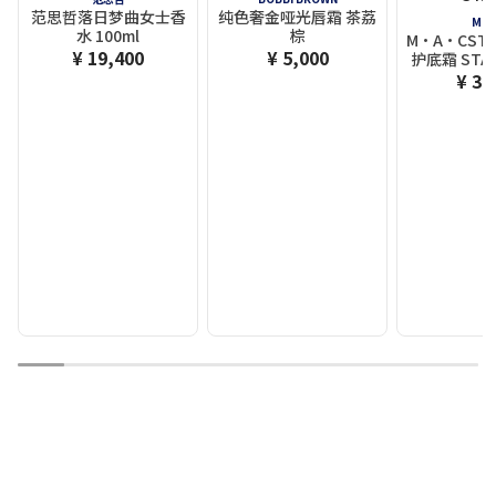
范思哲落日梦曲女士香
纯色奢金哑光唇霜 茶荔
M.A.
水 100ml
棕
M·A·CST
¥ 19,400
¥ 5,000
护底霜 STAR
¥ 3,
1
2
3
4
5
6
7
8
9
10