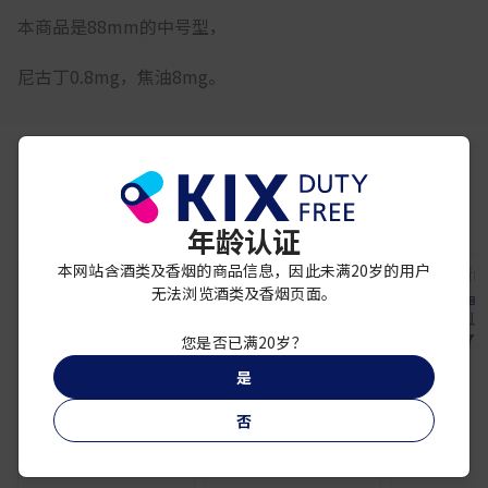
本商品是88mm的中号型，
尼古丁0.8mg，焦油8mg。
你可能还喜欢
年龄认证
本网站含酒类及香烟的商品信息，因此未满20岁的用户
无法浏览酒类及香烟页面。
黄鹤楼
中國
黄鹤楼 - 平安 1916
黃山
中國煙草
¥ 14,500
¥ 7,
华天下 沈香 84毫米 细
您是否已满20岁？
支型
是
¥ 24,750
否