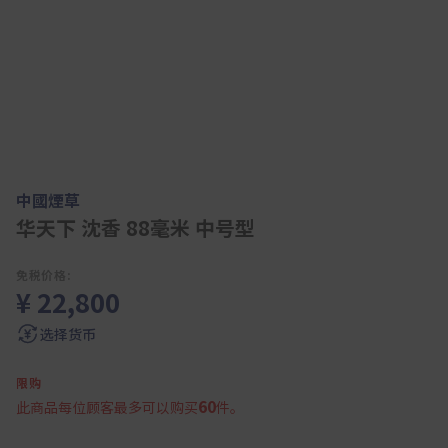
中國煙草
华天下 沈香 88毫米 中号型
免税价格:
¥ 22,800
选择货币
限购
60
此商品每位顾客最多可以购买
件。