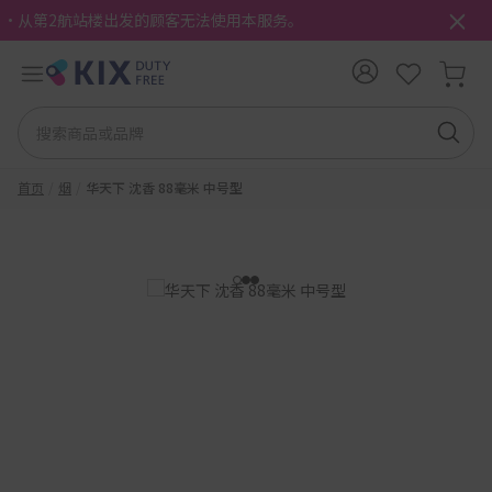
・从第2航站楼出发的顾客无法使用本服务。
首页
烟
华天下 沈香 88毫米 中号型
1
2
3