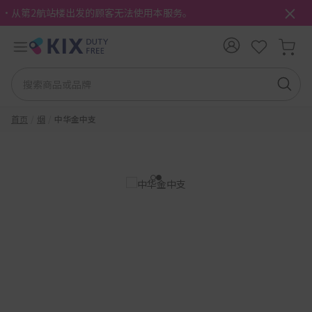
・从第2航站楼出发的顾客无法使用本服务。
首页
烟
中华金中支
1
2