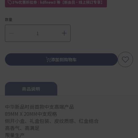
3%优惠折扣券 : kdfnew3 等【新会员・线上预订专享】
数量
添加到购物车
商品说明
中华新品时尚首款中支高端产品
89MM X 20MM中支规格
侧开小盒、礼盒包装、皮纹质感、红金结合
高香气、高满足
限量生产