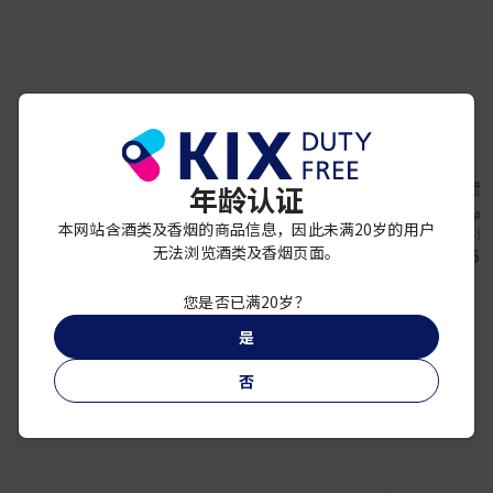
你可能还喜欢
年龄认证
SHANGHAI TOBACCO
SHANGHAI TOBACCO
SHANGHAI 
本网站含酒类及香烟的商品信息，因此未满20岁的用户
中华香烟 (软包)
中华細支
中华香烟 
无法浏览酒类及香烟页面。
¥ 10,500
¥ 7,600
¥ 6,
您是否已满20岁？
是
否