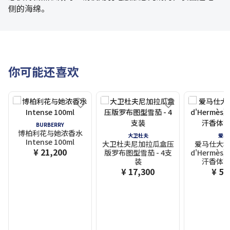
侧的海绵。
你可能还喜欢
BURBERRY
博柏利花与她浓香水
大卫杜夫
爱马
Intense 100ml
大卫杜夫尼加拉瓜盒压
爱马仕大地（
¥ 21,200
版罗布图型雪茄 - 4支
d'Hermè
装
汗香体膏 
¥ 17,300
¥ 5,