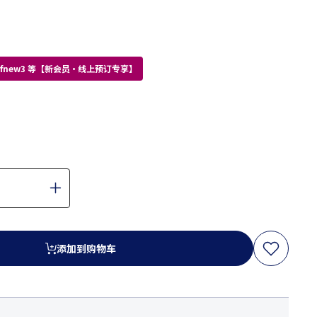
kdfnew3 等【新会员・线上预订专享】
添加到购物车