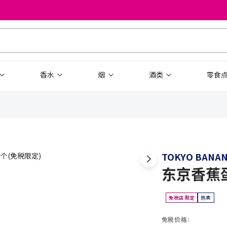
香水
烟
酒类
零食
TOKYO BANA
东京香蕉蛋
免税店限定
热卖
免税价格: