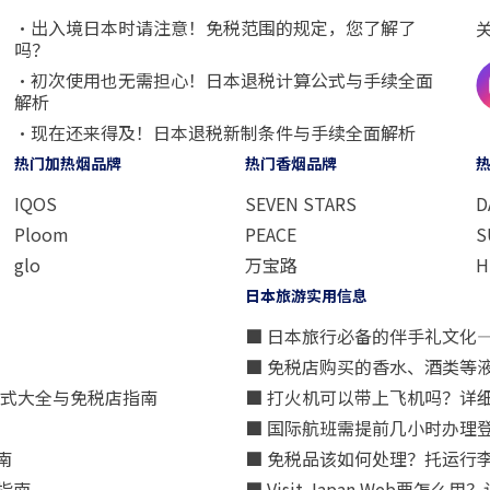
・出入境日本时请注意！免税范围的规定，您了解了
吗？
・初次使用也无需担心！日本退税计算公式与手续全面
解析
・现在还来得及！日本退税新制条件与手续全面解析
热门加热烟品牌
热门香烟品牌
IQOS
SEVEN STARS
D
Ploom
PEACE
S
glo
万宝路
H
日本旅游实用信息
■ 日本旅行必备的伴手礼文化
■ 免税店购买的香水、酒类等
方式大全与免税店指南
■ 打火机可以带上飞机吗？详
■ 国际航班需提前几小时办理
南
■ 免税品该如何处理？托运行
指南
■ Visit Japan Web