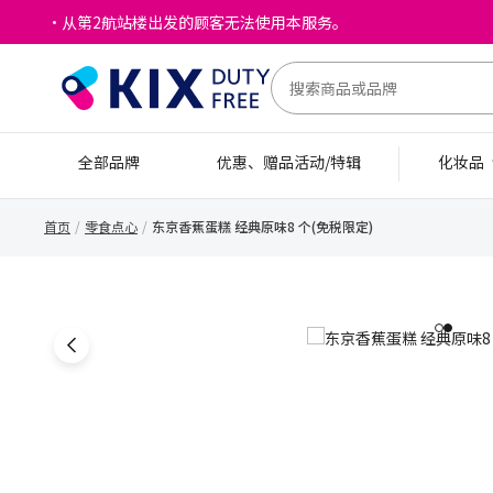
・从第2航站楼出发的顾客无法使用本服务。
全部品牌
优惠、赠品活动/特辑
化妆品
首页
零食点心
东京香蕉蛋糕 经典原味8 个(免税限定)
1
2