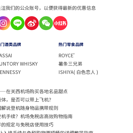
关注我们的公众账号，以便获得最新的优惠信息
热门酒类品牌
热门零食品牌
ASSAI
ROYCE'
UNTORY WHISKY
薯条三兄弟
ENNESSY
ISHIYA( 白色恋人 )
——在关西机场购买各地名品甜点
液体，是否可以带上飞机？
细解说登机随身物品携带规则
登机手续？机场免税店高效购物指南
李的规定与免税店使用技巧
要怎么用？让入境手续与免税购物更顺畅的详细教学指南