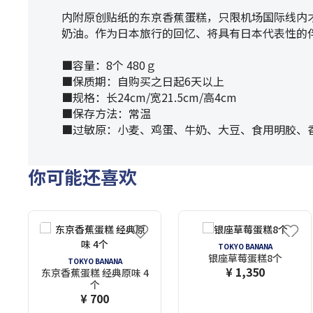
内附原创贴纸的东京香蕉蛋糕，只限机场国际线内
奶油。作为日本旅行的回忆、将具有日本代表性的
■容量：8个 480ｇ
■保质期：自购买之日起6天以上
■规格：长24cm/宽21.5cm/高4cm
■保存方法：常温
■过敏原：小麦、鸡蛋、牛奶、大豆、食用明胶、
你可能还喜欢
TOKYO BANANA
银座草莓蛋糕8个
TOKYO BANANA
¥ 1,350
东京香蕉蛋糕 经典原味 4
个
¥ 700