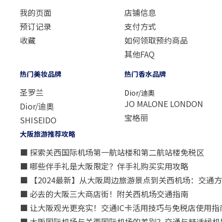
我的页面
店铺信息
预订记录
支付方式
收藏
如何领取预约商品
其他FAQ
热门美妆品牌
热门香水品牌
圣罗兰
Dior/迪奧
JO MALONE LONDON
Dior/迪奧
宝格丽
SHISEIDO
大阪旅游推荐攻略
■ 探索关西国际机场第一航站楼和第二航站楼免税区
■ 哪些伴手礼是大阪限定？伴手礼购买实用攻略
■ 【2024最新】从大阪周边旅游景点到关西机场：交通
■ 必去的大阪三大商店街！附关西机场交通指南
■ 让大阪观光更充实！交通IC卡活用技巧与免税店使用指
■ 大阪国际机场与关西国际机场的差别？交通与舒适候机