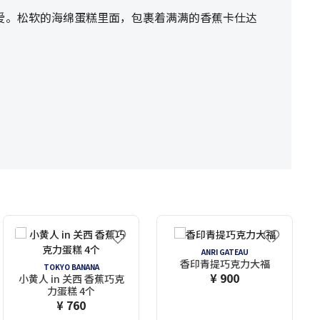
爱。松软的海绵蛋糕里面，包裹着满满的香蕉卡仕达
ANRI GATEAU
香印青提巧克力大福
TOKYO BANANA
¥ 900
小黄人 in 关西 香蕉巧克
力蛋糕 4个
¥ 760