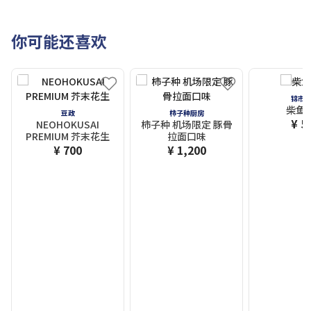
你可能还喜欢
锦市场
柴鱼
豆政
柿子种厨房
¥ 5
NEOHOKUSAI
柿子种 机场限定 豚骨
PREMIUM 芥末花生
拉面口味
¥ 700
¥ 1,200