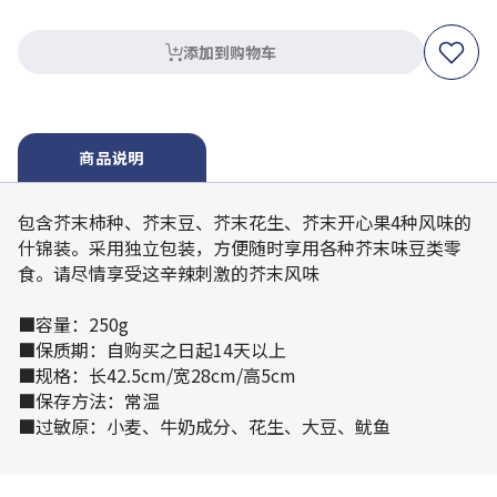
添加到购物车
商品说明
包含芥末柿种、芥末豆、芥末花生、芥末开心果4种风味的
什锦装。采用独立包装，方便随时享用各种芥末味豆类零
食。请尽情享受这辛辣刺激的芥末风味
■容量：250g
■保质期：自购买之日起14天以上
■规格：长42.5cm/宽28cm/高5cm
■保存方法：常温
■过敏原：小麦、牛奶成分、花生、大豆、鱿鱼