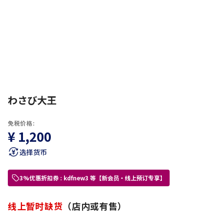
わさび大王
免税价格:
¥ 1,200
选择货币
3%优惠折扣券 : kdfnew3 等【新会员・线上预订专享】
线上暂时缺货
（店内或有售）