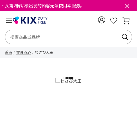
・从第2航站楼出发的顾客无法使用本服务。
首页
零食点心
わさび大王
1
2
3
4