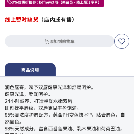
3%优惠折扣券 : kdfnew3 等【新会员・线上预订专享】
线上暂时缺货
（店内或有售）
添加到购物车
商品说明
润色唇膏，赋予双唇健康光泽和舒缓呵护。
健康光泽，柔润呵护。
24小时滋养，打造弹润水嫩双唇。
即刻抚平唇纹，双唇更显丰盈饱满。
85%高浓度护唇配方，蕴含PH变色技术™，贴合唇色，自
然显色。
98%天然成分，富含西番莲果油、乳木果油和荷荷巴油，