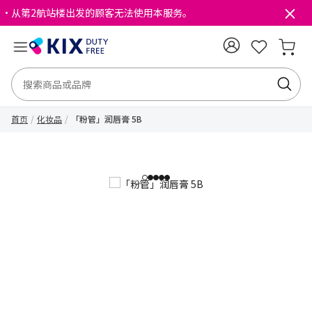
・从第2航站楼出发的顾客无法使用本服务。
首页
化妆品
「粉管」润唇膏 5B
1
2
3
4
5