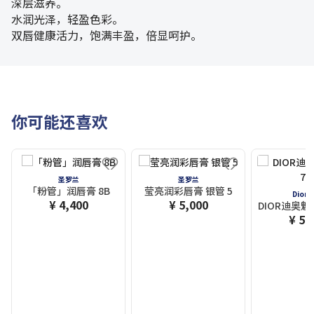
深层滋养。
水润光泽，轻盈色彩。
双唇健康活力，饱满丰盈，倍显呵护。
你可能还喜欢
圣罗兰
圣罗兰
「粉管」润唇膏 8B
莹亮润彩唇膏 银管 5
Dior
¥ 4,400
¥ 5,000
DIOR迪奥魅
¥ 5,