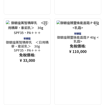
御銀座
御銀座臻璽煥能面霜 P 40g <
御銀座
乳霜>
御銀座菁智精華乳 ＜日用精
免稅價格:
華・妝前乳＞ 30g
SPF35・PA＋＋＋
¥ 110,000
免稅價格:
¥ 33,000