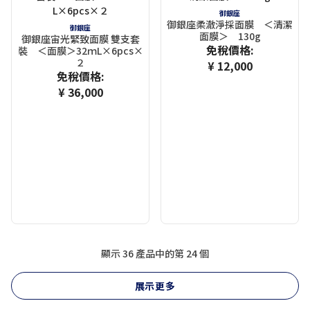
御銀座
御銀座柔澈淨採面膜 ＜清潔
御銀座
面膜＞ 130g
御銀座宙光緊致面膜 雙支套
免稅價格:
裝 ＜面膜＞32ｍL×6pcs×
２
¥ 12,000
免稅價格:
¥ 36,000
顯示 36 產品中的第
24
個
展示更多