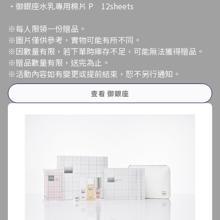
・御銀座水乳專用棉片 P 12sheets
※每人限領一份贈品。
※圖片僅供參考，實物可能有所不同。
※因數量有限，若下單時庫存不足，可能無法獲得贈品。
※贈品數量有限，送完為止。
※活動內容如有變更或提前結束，恕不另行通知。
查看 御銀座