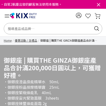
・自第2航廈出發的顧客無法使用本服務。
Home
優惠活動 / 含禮品
御銀座 | 購買THE GINZA御銀座產品合計滿
200,000日圓以上，可獲贈好禮。
御銀座 | 購買THE GINZA御銀座產
品合計滿200,000日圓以上，可獲贈
好禮。
・御銀座澄晶焕能精華水 50mL
・御銀座粉晶按摩精華露 25ｍL
・御銀座緊緻煥能乳 40mL
・御銀座宙光緊致面膜 3sheets
・御銀座臻璽煥能面霜 2g