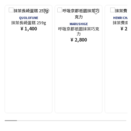
QUOLOFUNE
HENRI CHA
抹茶長崎蛋糕 259g
抹茶費南雪
MARUSHIGE
¥ 1,400
¥ 2,
呼吸京都祇園抹茶巧克
力
¥ 2,800
1
2
3
4
5
6
7
8
9
10