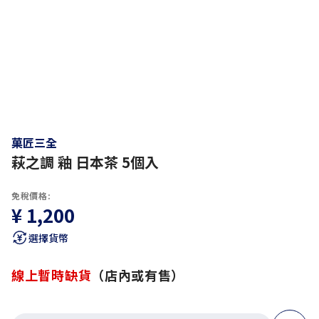
菓匠三全
萩之調 釉 日本茶 5個入
免稅價格:
¥ 1,200
選擇貨幣
線上暫時缺貨
（店內或有售）