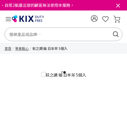
・自第2航廈出發的顧客無法使用本服務。
首頁
零食點心
萩之調 釉 日本茶 5個入
1
2