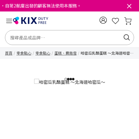
・自第2航廈出發的顧客無法使用本服務。
首頁
零食點心
零食點心
蛋糕、費南雪
哈密瓜乳酪蛋糕 ～北海道哈密瓜
～
1
2
3
4