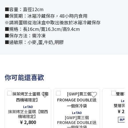
■容量：直徑12cm
■保質期：冰箱冷藏保存，48小時内食用
※請將蛋糕從泡沫盒中取出後放於冰箱冷藏保存
■規格：長16cm/寛16.3cm/高9.4cm
■保存方法：需冷凍
■過敏原：小麥,蛋,牛奶,明膠
你可能還喜歡
LeT
雙層乳
LeTAO
¥ 2,
抹茶烤芝士蛋糕【關西
LeTAO
機場限定】
[GWP]買三個
熱門
¥ 2,800
FROMAGE DOUBLE送
一個保冷袋