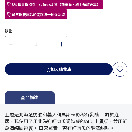
3%優惠折扣券 : kdfnew3 等【新會員・線上預訂專享】
買三個雙層乳酪蛋糕送一個保冷袋
數量
加入購物車
產品描述
上層是北海道奶油和義大利馬斯卡彭稀有乳酪。 對於底
層，我使用了用北海道紅肉瓜泥製成的烤芝士蛋糕，並用紅
瓜海綿屑包裹。 口感緊實，帶有紅肉瓜的豐滿甜味。