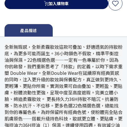
加入購物車
產品描述
全新無瑕感，全新柔霧妝效這款可疊加、舒適透氣的持妝粉
底，為更多可能而誕生。36小時鎖色不假妝，精準平衡控
油與保濕。22色精選色選——一定有一色專屬於你。因為
你的啟發，我們重新思考了「持妝」的定義，以時下需求重
塑 Double Wear。全新Double Wear在延續原有經典質感
的同時，注入更升級的妝效與保養配方，真正做到更持久、
更輕薄、更貼你所需。實測效果可自由疊加、更輕盈、更貼
膚。粉體流動性更強，呈現中度至高度遮瑕。完美立體小
臉、締造柔霧妝效。 更長持久力36H持妝不暗沉。抗暑防
寒、防水抗汗、不位移。更多色選22色精選色選，總能找
到你的專屬色系。為妳保留所有經典色號，使粉體完全貼合
肌膚原色——搭載升級持色科技，妝感更立體、更貼膚。更
強控油力36H控油（1）保濕。連續使用四週，有效減少油