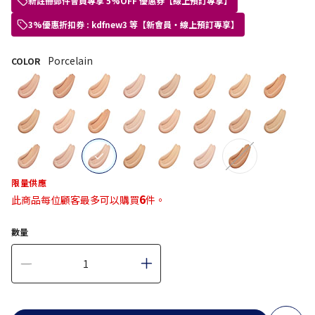
新註冊郵件會員專享 5%OFF 優惠券【線上預訂專享】
3%優惠折扣券 : kdfnew3 等【新會員・線上預訂專享】
Porcelain
COLOR
selected
限量供應
6
此商品每位顧客最多可以購買
件。
數量