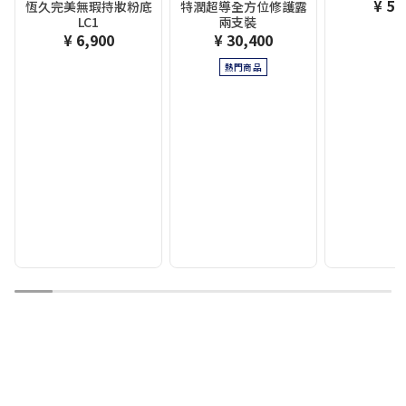
¥ 5,
恆久完美無瑕持妝粉底
特潤超導全方位修護露
LC1
兩支裝
¥ 6,900
¥ 30,400
熱門商品
1
2
3
4
5
6
7
8
9
10