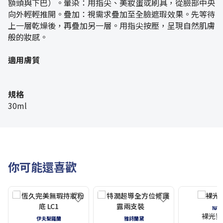
額頭與下巴）。暈染：用指尖、美妝蛋或刷具，從臉部中央
向外輕輕推開。疊加：視需求疊加至全臉遮瑕效果。先等待
上一層乾燥後，再疊加另一層。用指尖按壓，呈現自然肌膚
般的妝感。
適用膚質
規格
30ml
你可能還喜歡
NAR
裸光蜜
伊夫聖羅蘭
雅詩蘭黛