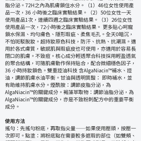
脂分泌。72H之內為肌膚鎖住水分。（1）46位女性使用產
品一次，36 小時後之臨床實驗結果。（2）50位女性一天
使用產品1次，連續四週之臨床實驗結果。（3）26位女性
使用產品一次，72小時後之臨床實驗結果。 更多貼心呵寵
鎖水保濕、均勻膚色、隱形瑕疵、柔焦毛孔。全天0暗沉，
不怕斑駁脫妝。超持妝原色科技，防汗、抗熱、抗潮濕。適
用於各式膚質，敏感肌與瑕疵皮也可使用，亦適用於容易長
閉口的肌膚。不致痘。核心成分輕透聚合科技採用輕盈透氣
的聚合結構，可隨肌膚動作保持貼合，配合微細穩色因子，
36 小時持妝鎖色。雙重控油科技 含AlgaNiacin™補水、控
油，調節肌膚水油平衡。甘油與透明質酸： 即時補水，並
有助維持肌膚水分。煙酰胺：調節皮脂分泌，為
AlgaNiacin™的關鍵成分。褐藻萃取物：調節油脂分泌，為
AlgaNiacin™的關鍵成分，亦是不致粉刺配方中的重要平衡
成分。
使用方法
搖勻：先搖勻粉底，再取指尖量——如果使用壓頭，按壓一
次即可。點塗：將粉底點在需要較多遮瑕的部位（如雙頰、