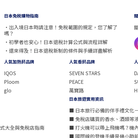
日本免税購物指南
・出入境日本時請注意！免稅範圍的規定，您了解了
嗎？
・初學者也安心！日本退稅計算公式與流程詳解
・還來得及！日本退稅新制的條件與手續詳盡解析
人氣加熱菸品牌
人氣香菸品牌
IQOS
SEVEN STARS
D
Ploom
PEACE
S
glo
萬寶路
H
日本旅遊實用資訊
■ 日本旅行必備的伴手禮文化
■ 免稅店購買的香水、酒類等
方式大全與免稅店指南
■ 打火機可以帶上飛機嗎？機
■ 國際線的登機手續是幾小時