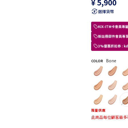
¥ 5,900
選擇貨幣
KIX-ITM卡會
新註冊郵件會員專享
3%優惠折扣券 : 
Bone
COLOR
限量供應
此商品每位顧客最多