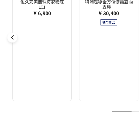
恆久完美無瑕持妝粉底
特潤超導全方位修護露兩
LC1
支裝
¥ 6,900
¥ 30,400
熱門商品
1