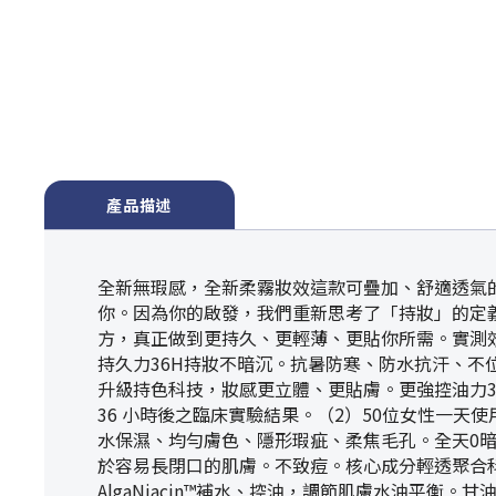
產品描述
全新無瑕感，全新柔霧妝效這款可疊加、舒適透氣的
你。因為你的啟發，我們重新思考了「持妝」的定義，以
方，真正做到更持久、更輕薄、更貼你所需。實測
持久力36H持妝不暗沉。抗暑防寒、防水抗汗、不
升級持色科技，妝感更立體、更貼膚。更強控油力3
36 小時後之臨床實驗結果。（2）50位女性一天
水保濕、均勻膚色、隱形瑕疵、柔焦毛孔。全天0
於容易長閉口的肌膚。不致痘。核心成分輕透聚合科
AlgaNiacin™補水、控油，調節肌膚水油平衡。