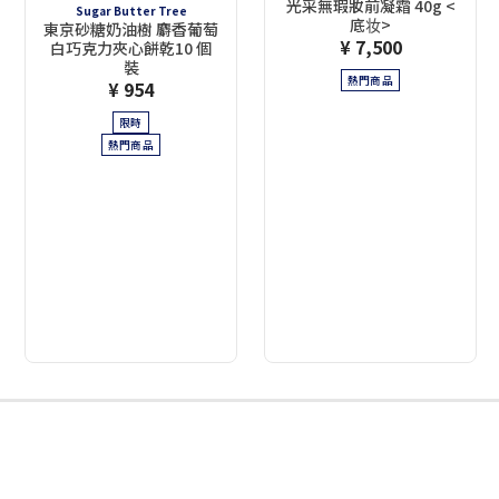
光采無瑕妝前凝霜 40g <
Sugar Butter Tree
底妆>
東京砂糖奶油樹 麝香葡萄
¥ 7,500
白巧克力夾心餅乾10 個
裝
熱門商品
¥ 954
限時
熱門商品
2
3
4
5
6
7
8
9