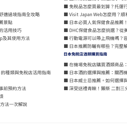
■ 免稅品怎麼買最划算？托運
舒適過境指南全攻略
■ Visit Japan Web
薦景點
■ 日本必買人氣保健食品推薦
的活用技巧
■ DHC保健食品怎麼挑選？
p及其使用方法
■ 行動電源可以帶上飛機嗎？
■ 日本推薦防曬有哪些？完整
日本免税店酒類購買指南
■ 在機場免稅店購買酒類商品
星）」的種類與免稅店活用指南
■ 日本酒的選擇與推薦：關西
■ 日本威士忌推薦。如何選擇
事前預約方法
■ 深受送禮青睞！獺祭 二割
煩
買方法一次解說