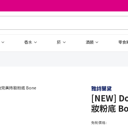
品
香水
菸
酒類
零食
雅詩蘭黛
[NEW] 
妝粉底 Bo
免稅價格: