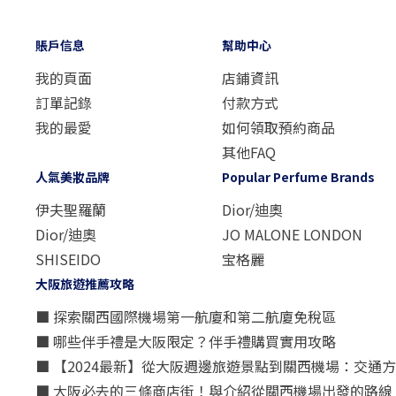
賬戶信息
幫助中心
我的頁面
店鋪資訊
訂單記錄
付款方式
我的最愛
如何領取預約商品
其他FAQ
人氣美妝品牌
Popular Perfume Brands
伊夫聖羅蘭
Dior/迪奧
Dior/迪奧
JO MALONE LONDON
SHISEIDO
宝格麗
大阪旅遊推薦攻略
■ 探索關西國際機場第一航廈和第二航廈免稅區
■ 哪些伴手禮是大阪限定？伴手禮購買實用攻略
■ 【2024最新】從大阪週邊旅遊景點到關西機場：交通
■ 大阪必去的三條商店街！與介紹從關西機場出發的路線