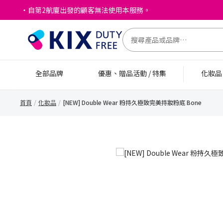
・自第2航廈出發的顧客無法使用本服務。
全部品牌
優惠、贈品活動 / 特集
化妝
首頁
化妝品
[NEW] Double Wear 粉持久極致完美持妝粉底 Bone