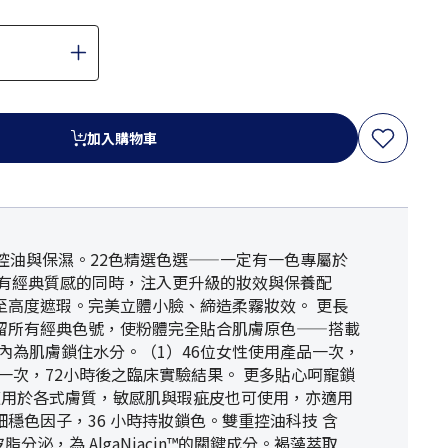
加入購物車
控油與保濕。22色精選色選——一定有一色專屬於
延續原有經典質感的同時，注入更升級的妝效與保養配
高度遮瑕。完美立體小臉、締造柔霧妝效。 更長
保留所有經典色號，使粉體完全貼合肌膚原色——搭載
內為肌膚鎖住水分。（1）46位女性使用產品一次，
品一次，72小時後之臨床實驗結果。 更多貼心呵寵鎖
適用於各式膚質，敏感肌與瑕疵皮也可使用，亦適用
色因子，36 小時持妝鎖色。雙重控油科技 含
泌，為 AlgaNiacin™的關鍵成分。褐藻萃取