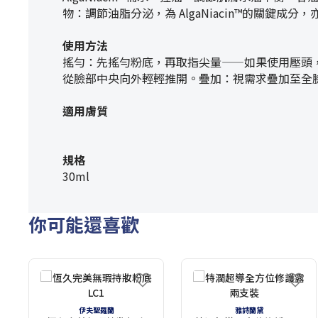
物：調節油脂分泌，為 AlgaNiacin™的關鍵成
使用方法
搖勻：先搖勻粉底，再取指尖量——如果使用壓頭
從臉部中央向外輕輕推開。疊加：視需求疊加至全
適用膚質
規格
30ml
你可能還喜歡
伊夫聖羅蘭
雅詩蘭黛