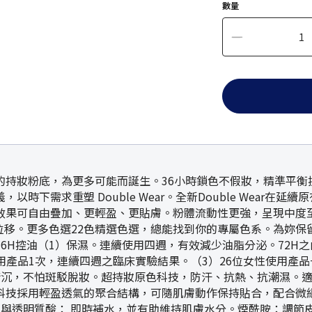
數量
持妝粉底，為更多可能而誕生。36小時鎖色不假妝，精準平衡
時下需求重塑 Double Wear。全新Double Wear在
效果可自由疊加、更輕盈、更貼膚。粉體流動性更強，呈現中度至
位移。更多色選22色精選色選，總能找到你的專屬色系。為妳
6H控油（1）保濕。連續使用四週，有效減少油脂分泌。72H之
使用產品1次，連續四週之臨床實驗結果。（3）26位女性使用產
暗沉，不怕斑駁脫妝。超持妝原色科技，防汗、抗熱、抗潮濕。
技採用輕盈透氣的聚合結構，可隨肌膚動作保持貼合，配合微細穩
甘油與透明質酸： 即時補水，並有助維持肌膚水分。煙酰胺：調節皮脂分