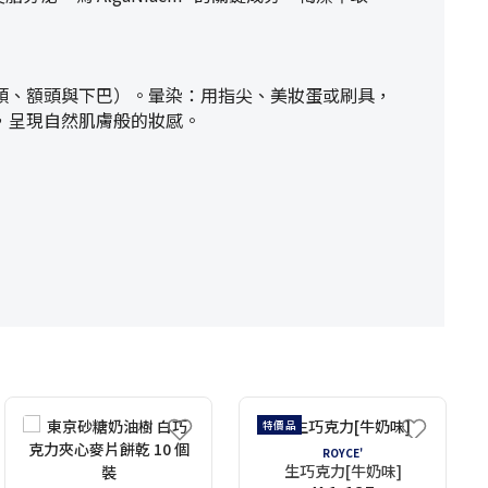
頰、額頭與下巴）。暈染：用指尖、美妝蛋或刷具，
，呈現自然肌膚般的妝感。
特價品
ROYCE'
生巧克力[牛奶味]