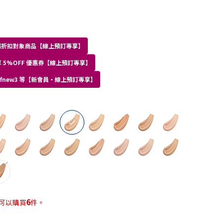
員專屬折扣對象商品【線上預訂專享】
 5%OFF 優惠券【線上預訂專享】
kdfnew3 等【新會員・線上預訂專享】
selected
6
可以購買
件。