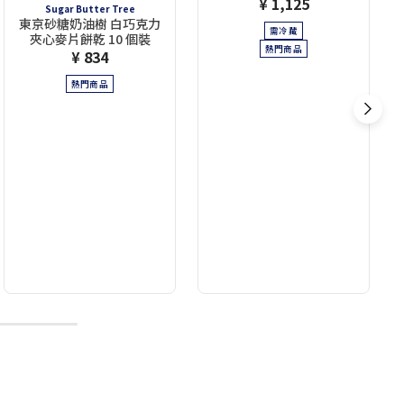
¥ 1,125
Sugar Butter Tree
東京砂糖奶油樹 白巧克力
需冷藏
夾心麥片餅乾 10 個裝
熱門商品
¥ 834
熱門商品
10