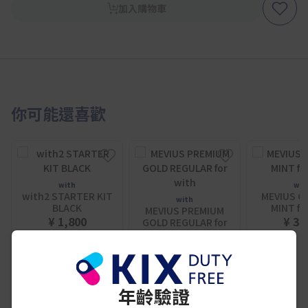
加入購物車
你可能還喜歡
with
wit
with2 STARTER KIT
MEVIUS G
with
BLACK
MINT fo
MEVIUS PREMIUM
¥ 1,800
¥ 3,
GOLD REGULAR for
with
¥ 3,320
年齡驗證