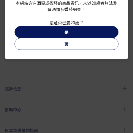
本網站含有酒類或香菸的商品資訊，未滿20歲者無法瀏
覽酒類及香菸網頁。
您是否已滿20歲？
是
否
1
2
3
4
5
6
7
8
9
10
賬戶信息
幫助中心
日本免税購物指南