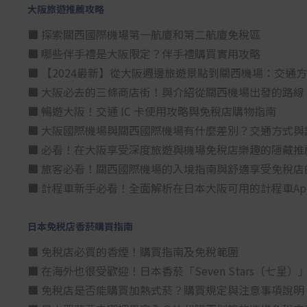
大阪旅遊推薦攻略
■ 探索關西國際機場第一航廈和第二航廈免稅區
■ 哪些伴手禮是大阪限定？伴手禮購買實用攻略
■ 【2024最新】從大阪週邊旅遊景點到關西機場：交通
■ 大阪必去的三條商店街！與介紹從關西機場出發的路線
■ 暢遊大阪！交通 IC 卡使用攻略與免稅店購物指南
■ 大阪國際機場與關西國際機場有什麼差別？交通方式與
■ 必看！在大阪享受深度旅遊與機場免稅店樂趣的隱藏推
■ 旅客必看！關西國際機場的入境指南與舒適享受免稅店
■ 計程車新手必看！全面解析在日本大阪可用的計程車Ap
日本免税店香菸購買指南
■ 免稅店必買的香煙！購買指南及免稅範圍
■ 在海外也很受歡迎！日本香菸「Seven Stars（七
■ 免稅店是否能購買加熱式菸？購買規定與注意事項說明