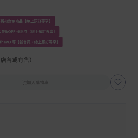
員專屬折扣對象商品【線上預訂專享】
 5%OFF 優惠券【線上預訂專享】
kdfnew3 等【新會員・線上預訂專享】
（店內或有售）
加入購物車