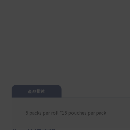
產品描述
5 packs per roll *15 pouches per pack