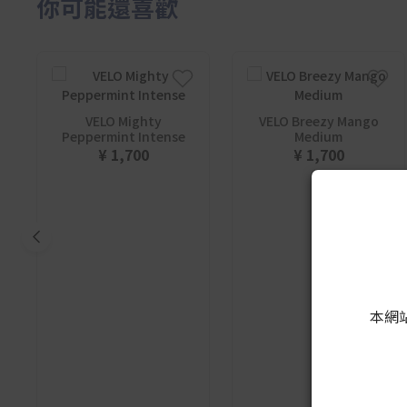
你可能還喜歡
VELO Mighty
VELO Breezy Mango
Peppermint Intense
Medium
¥ 1,700
¥ 1,700
本網