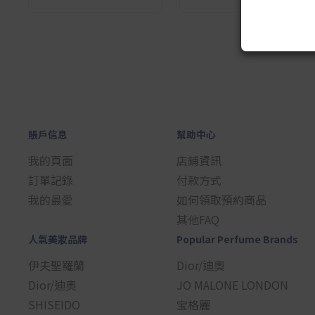
1
賬戶信息
幫助中心
我的頁面
店鋪資訊
訂單記錄
付款方式
我的最愛
如何領取預約商品
其他FAQ
人氣美妝品牌
Popular Perfume Brands
伊夫聖羅蘭
Dior/迪奧
Dior/迪奧
JO MALONE LONDON
SHISEIDO
宝格麗