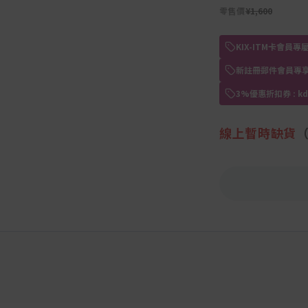
零售價
¥1,600
KIX-ITM卡會
新註冊郵件會員專享
3%優惠折扣券 : 
線上暫時缺貨