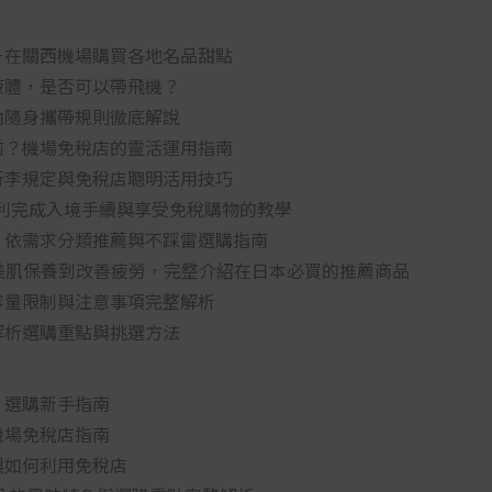
－在關西機場購買各地名品甜點
液體，是否可以帶飛機？
內隨身攜帶規則徹底解說
前？機場免稅店的靈活運用指南
行李規定與免稅店聰明活用技巧
怎麼用？順利完成入境手續與享受免稅購物的教學
！依需求分類推薦與不踩雷選購指南
從美肌保養到改善疲勞，完整介紹在日本必買的推薦商品
容量限制與注意事項完整解析
解析選購重點與挑選方法
：選購新手指南
機場免稅店指南
與如何利用免稅店