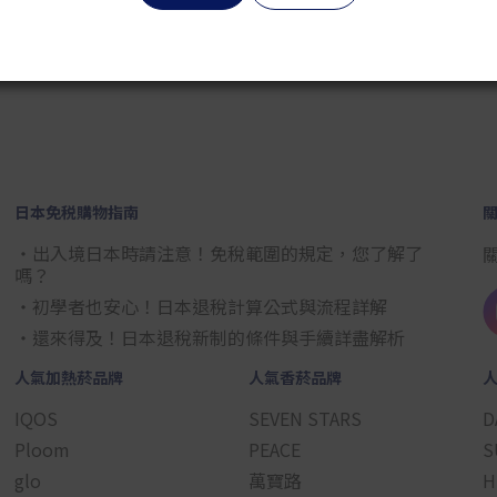
2
3
4
5
6
7
8
9
日本免税購物指南
・出入境日本時請注意！免稅範圍的規定，您了解了
嗎？
・初學者也安心！日本退稅計算公式與流程詳解
・還來得及！日本退稅新制的條件與手續詳盡解析
人氣加熱菸品牌
人氣香菸品牌
IQOS
SEVEN STARS
D
Ploom
PEACE
S
glo
萬寶路
H