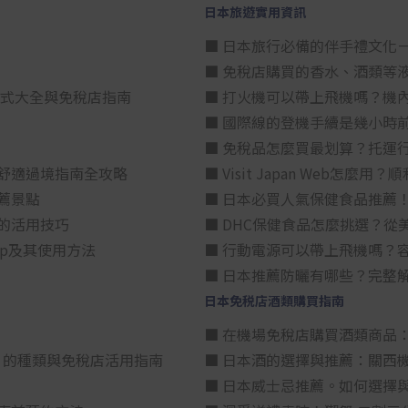
日本旅遊實用資訊
■ 日本旅行必備的伴手禮文化
■ 免稅店購買的香水、酒類等
方式大全與免稅店指南
■ 打火機可以帶上飛機嗎？機
■ 國際線的登機手續是幾小時
■ 免稅品怎麼買最划算？托運
舒適過境指南全攻略
■ Visit Japan Web
薦景點
■ 日本必買人氣保健食品推薦
的活用技巧
■ DHC保健食品怎麼挑選？
p及其使用方法
■ 行動電源可以帶上飛機嗎？
■ 日本推薦防曬有哪些？完整
日本免税店酒類購買指南
■ 在機場免稅店購買酒類商品
星）」的種類與免稅店活用指南
■ 日本酒的選擇與推薦：關西
■ 日本威士忌推薦。如何選擇