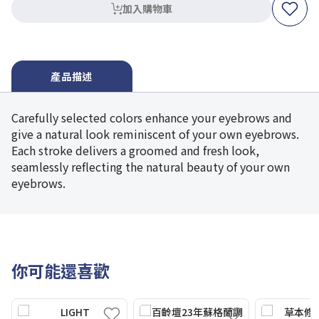
加入購物車
產品描述
Carefully selected colors enhance your eyebrows and
give a natural look reminiscent of your own eyebrows.
Each stroke delivers a groomed and fresh look,
seamlessly reflecting the natural beauty of your own
eyebrows.
你可能還喜歡