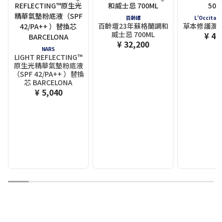
百齡罈
L'Occitan
百齡壇23年蘇格蘭調和
草本修護潤髮乳
威士忌 700ML
¥ 4,
¥ 32,200
NARS
LIGHT REFLECTING™
原生光精華氣墊粉底液
（SPF 42/PA++ ）替換
芯 BARCELONA
¥ 5,040
1
2
3
4
5
6
7
8
9
10