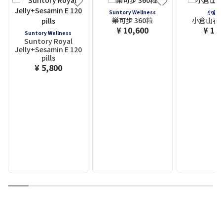
Suntory Wellness
小倉
樂可步 360粒
小倉山春
¥ 10,600
¥ 1,
Suntory Wellness
Suntory Royal
Jelly+Sesamin E 120
pills
¥ 5,800
1
2
3
4
5
6
7
8
9
10