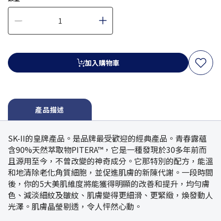
加入購物車
產品描述
SK-II的皇牌產品。是品牌最受歡迎的經典產品。青春露蘊
含90%天然萃取物P​​ITERA™，它是一種發現於30多年前而
且源用至今，不曾改變的神奇成分。它那特別的配方，能溫
和地清除老化角質細胞，並促進肌膚的新陳代謝。一段時間
後，你的5大美肌維度將能獲得明顯的改善和提升，均勻膚
色、減淡細紋及皺紋、肌膚變​​得更細滑、更緊緻，煥發動人
光澤。肌膚晶瑩剔透，令人怦然心動。