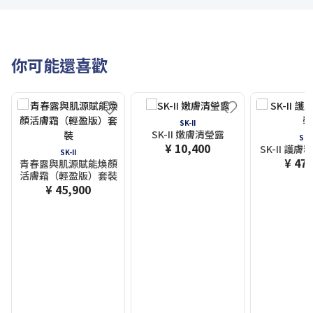
你可能還喜歡
SK-II
SK-II 嫩膚清瑩露
SK-I
¥ 10,400
SK-II 護
SK-II
¥ 47,
青春露與肌源賦能煥顏
活膚霜（輕盈版）套裝
¥ 45,900