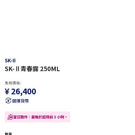
SK-II
SK-Ⅱ青春露 250ML
免稅價格:
¥ 26,400
選擇貨幣
當日取件：最晚於起飛前 3 小時。
數量