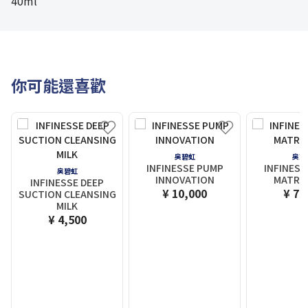
40ml
你可能還喜歡
奥碧虹
奥碧
INFINESSE PUMP
INFINESS
奥碧虹
INNOVATION
MATRIX
INFINESSE DEEP
¥ 10,000
¥ 7,
SUCTION CLEANSING
MILK
¥ 4,500