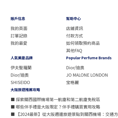
賬戶信息
幫助中心
我的頁面
店鋪資訊
訂單記錄
付款方式
我的最愛
如何領取預約商品
其他FAQ
人氣美妝品牌
Popular Perfume Brands
伊夫聖羅蘭
Dior/迪奧
Dior/迪奧
JO MALONE LONDON
SHISEIDO
宝格麗
大阪旅遊推薦攻略
■ 探索關西國際機場第一航廈和第二航廈免稅區
■ 哪些伴手禮是大阪限定？伴手禮購買實用攻略
■ 【2024最新】從大阪週邊旅遊景點到關西機場：交通