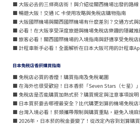
■ 大阪必去的三條商店街！與介紹從關西機場出發的路線
■ 暢遊大阪！交通 IC 卡使用攻略與免稅店購物指南
■ 大阪國際機場與關西國際機場有什麼差別？交通方式與
■ 必看！在大阪享受深度旅遊與機場免稅店樂趣的隱藏推
■ 旅客必看！關西國際機場的入境指南與舒適享受免稅店
■ 計程車新手必看！全面解析在日本大阪可用的計程車Ap
日本免税店香菸購買指南
■ 免稅店必買的香煙！購買指南及免稅範圍
■ 在海外也很受歡迎！日本香菸「Seven Stars（七
■ 免稅店是否能購買加熱式菸？購買規定與注意事項說明
■ 日本買菸要去哪裡最安全？比代購更划算的機場免稅店
■ 台灣入境必看！菸類攜帶限制與購買重點，避免入境麻
■ 2026年，日本菸的稅金要變了！從改定內容到划算購