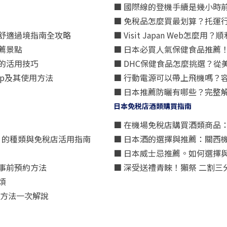
■ 國際線的登機手續是幾小時
■ 免稅品怎麼買最划算？托運
舒適過境指南全攻略
■ Visit Japan Web
薦景點
■ 日本必買人氣保健食品推薦
的活用技巧
■ DHC保健食品怎麼挑選？
p及其使用方法
■ 行動電源可以帶上飛機嗎？
■ 日本推薦防曬有哪些？完整
日本免税店酒類購買指南
■ 在機場免稅店購買酒類商品
星）」的種類與免稅店活用指南
■ 日本酒的選擇與推薦：關西
■ 日本威士忌推薦。如何選擇
事前預約方法
■ 深受送禮青睞！獺祭 二割
煩
買方法一次解說