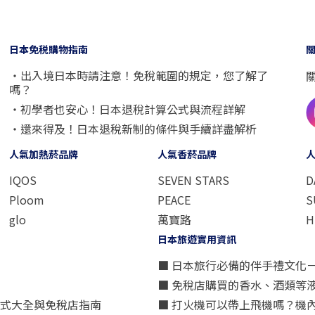
日本免税購物指南
・出入境日本時請注意！免稅範圍的規定，您了解了
嗎？
・初學者也安心！日本退稅計算公式與流程詳解
・還來得及！日本退稅新制的條件與手續詳盡解析
人氣加熱菸品牌
人氣香菸品牌
IQOS
SEVEN STARS
D
Ploom
PEACE
S
glo
萬寶路
H
日本旅遊實用資訊
■ 日本旅行必備的伴手禮文化
■ 免稅店購買的香水、酒類等
方式大全與免稅店指南
■ 打火機可以帶上飛機嗎？機