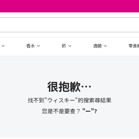
品
香水
菸
酒類
零食
很抱歉…
找不到"ウィスキー"的搜索尋結果
您是不是要查？
"ー"?