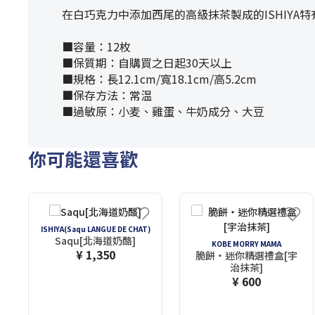
在白巧克力中添加西尾的高級抹茶製成的ISHIY
■容量：12枚
■保質期：自購買之日起30天以上
■規格：長12.1cm/寬18.1cm/高5.2cm
■保存方法：常温
■過敏原：小麦、雞蛋、牛奶成分、大豆
你可能還喜歡
ISHIYA(Saqu LANGUE DE CHAT)
Saqu[北海道奶酪]
KOBE MORRY MAMA
¥ 1,350
脆餅・迷你精選禮盒[宇
治抹茶]
¥ 600