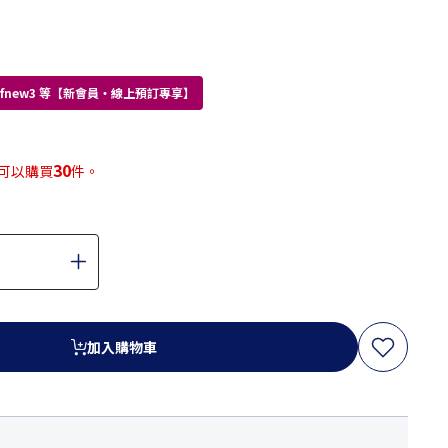
kdfnew3 等【新會員・線上預訂專享】
30
可以購買
件。
加入購物車