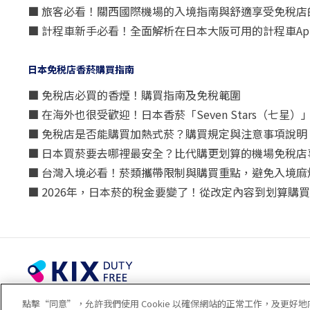
■ 旅客必看！關西國際機場的入境指南與舒適享受免稅店
■ 計程車新手必看！全面解析在日本大阪可用的計程車Ap
日本免税店香菸購買指南
■ 免稅店必買的香煙！購買指南及免稅範圍
■ 在海外也很受歡迎！日本香菸「Seven Stars（七
■ 免稅店是否能購買加熱式菸？購買規定與注意事項說明
■ 日本買菸要去哪裡最安全？比代購更划算的機場免稅店
■ 台灣入境必看！菸類攜帶限制與購買重點，避免入境麻
■ 2026年，日本菸的稅金要變了！從改定內容到划算購
© 2023 Kansai Airports Retail & Services All rights reserved.
點擊“同意”，允許我們使用 Cookie 以確保網站的正常工作，及更