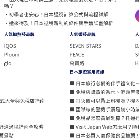
嗎？
・初學者也安心！日本退稅計算公式與流程詳解
・還來得及！日本退稅新制的條件與手續詳盡解析
人氣加熱菸品牌
人氣香菸品牌
IQOS
SEVEN STARS
D
Ploom
PEACE
S
glo
萬寶路
H
日本旅遊實用資訊
■ 日本旅行必備的伴手禮文化
■ 免稅店購買的香水、酒類等
方式大全與免稅店指南
■ 打火機可以帶上飛機嗎？機
■ 國際線的登機手續是幾小時
■ 免稅品怎麼買最划算？托運
舒適過境指南全攻略
■ Visit Japan Web
薦景點
■ 日本必買人氣保健食品推薦