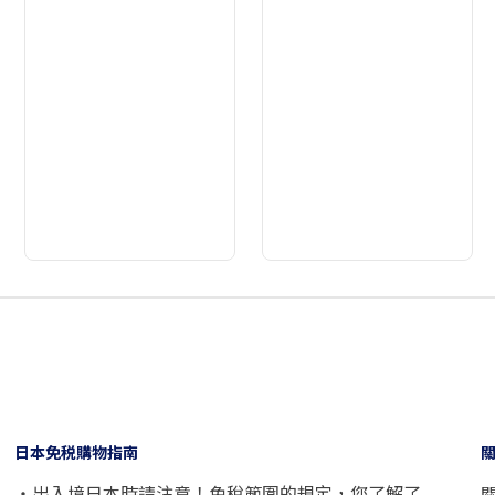
2
3
4
5
6
7
8
9
日本免税購物指南
・出入境日本時請注意！免稅範圍的規定，您了解了