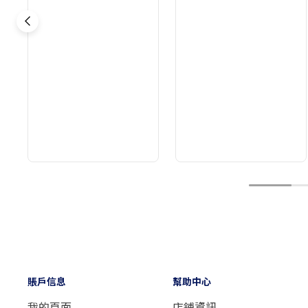
1
賬戶信息
幫助中心
我的頁面
店鋪資訊