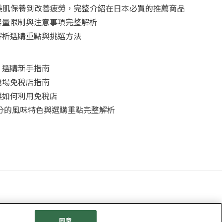
從美肌保養到改善疲勞，完整介紹在日本必買的推薦商品
容量限制與注意事項完整解析
解析選購重點與挑選方法
：選購新手指南
機場免稅店指南
與如何利用免稅店
三分的風味特色與選購重點完整解析
政策
Cookie政策
關於社交媒體使用規章
公司概要
網站地圖
同意