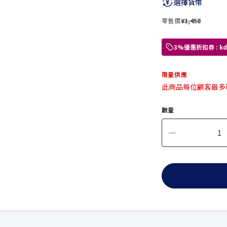
選擇貨幣
零售價
¥1,458
3%優惠折扣券 : 
限量供應
此商品每位顧客最多
數量