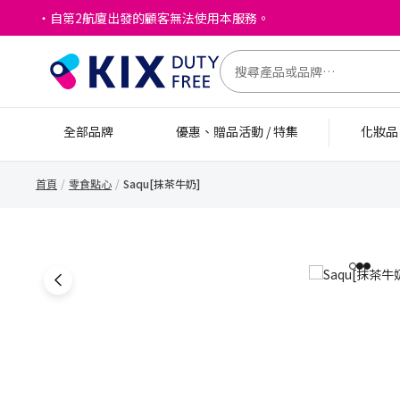
・自第2航廈出發的顧客無法使用本服務。
全部品牌
優惠、贈品活動 / 特集
化妝
首頁
零食點心
Saqu[抹茶牛奶]
1
2
3