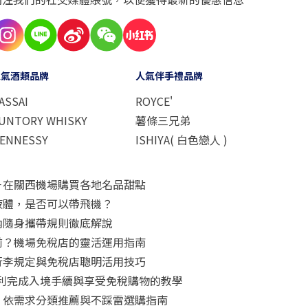
人氣酒類品牌
人氣伴手禮品牌
ASSAI
ROYCE'
UNTORY WHISKY
薯條三兄弟
ENNESSY
ISHIYA( 白色戀人 )
－在關西機場購買各地名品甜點
液體，是否可以帶飛機？
內隨身攜帶規則徹底解說
前？機場免稅店的靈活運用指南
行李規定與免稅店聰明活用技巧
怎麼用？順利完成入境手續與享受免稅購物的教學
！依需求分類推薦與不踩雷選購指南