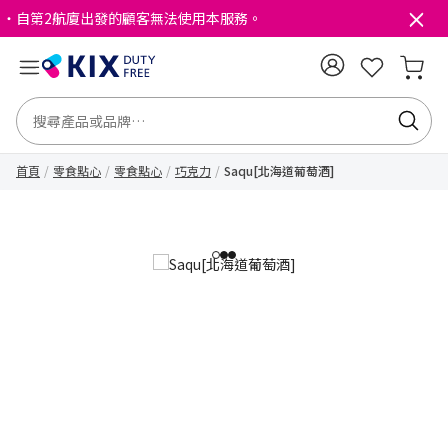
・自第2航廈出發的顧客無法使用本服務。
首頁
零食點心
零食點心
巧克力
Saqu[北海道葡萄酒]
1
2
3