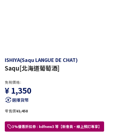
ISHIYA(Saqu LANGUE DE CHAT)
Saqu[北海道葡萄酒]
免稅價格:
¥ 1,350
選擇貨幣
零售價
¥1,458
3%優惠折扣券 : kdfnew3 等【新會員・線上預訂專享】