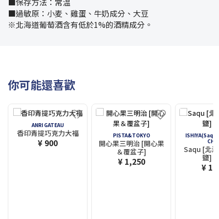
■保存方法：常温
■過敏原：小麦、雞蛋、牛奶成分、大豆
※北海道葡萄酒含有低於1%的酒精成分。
你可能還喜歡
ANRI GATEAU
香印青提巧克力大福
PISTA&TOKYO
ISHIYA(Saqu
¥ 900
CHA
開心果三明治 [開心果
Saqu [
＆覆盆子]
鹽] 
¥ 1,250
¥ 1,