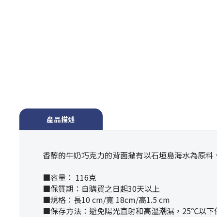
產品描述
香醇的牛奶巧克力的背面撒有以石垣島海水為原料
■容量： 116克
■保質期：自購買之日起30天以上
■規格：長10 cm/寬 18cm/高1.5 cm
■保存方法：避免陽光直射和高溫潮濕，25℃以下