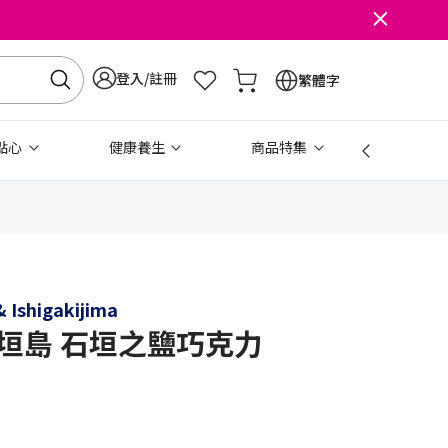
登入/註冊
繁體字
點心
健康養生
商品特集
免稅
 Ishigakijima
'石垣島 石垣之鹽巧克力