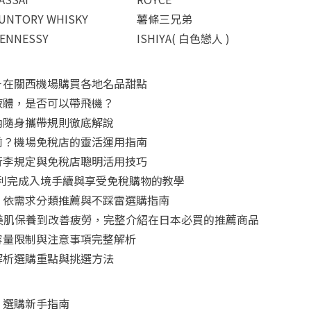
UNTORY WHISKY
薯條三兄弟
ENNESSY
ISHIYA( 白色戀人 )
－在關西機場購買各地名品甜點
液體，是否可以帶飛機？
內隨身攜帶規則徹底解說
前？機場免稅店的靈活運用指南
行李規定與免稅店聰明活用技巧
怎麼用？順利完成入境手續與享受免稅購物的教學
！依需求分類推薦與不踩雷選購指南
從美肌保養到改善疲勞，完整介紹在日本必買的推薦商品
容量限制與注意事項完整解析
解析選購重點與挑選方法
：選購新手指南