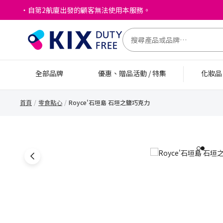
・自第2航廈出發的顧客無法使用本服務。
全部品牌
優惠、贈品活動 / 特集
化妝
首頁
零食點心
Royce'石垣島 石垣之鹽巧克力
1
2