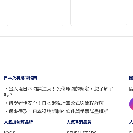
2
3
4
5
6
7
8
9
日本免税購物指南
・出入境日本時請注意！免稅範圍的規定，您了解了
嗎？
・初學者也安心！日本退稅計算公式與流程詳解
・還來得及！日本退稅新制的條件與手續詳盡解析
人氣加熱菸品牌
人氣香菸品牌
IQOS
SEVEN STARS
D