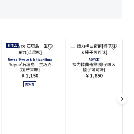
特價品
Royce' Kyoto & Ishigakijima
ROYCE'
Royce'石垣島 生巧克
接力棒曲奇餅[椰子味＆
力[芒果味]
榛子可可味]
¥ 1,150
¥ 1,850
需冷藏