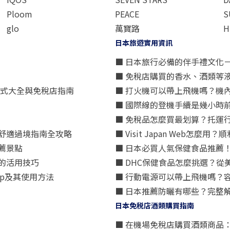
Ploom
PEACE
S
glo
萬寶路
H
日本旅遊實用資訊
■ 日本旅行必備的伴手禮文化
■ 免稅店購買的香水、酒類等
方式大全與免稅店指南
■ 打火機可以帶上飛機嗎？機
■ 國際線的登機手續是幾小時
■ 免稅品怎麼買最划算？托運
舒適過境指南全攻略
■ Visit Japan Web
薦景點
■ 日本必買人氣保健食品推薦
的活用技巧
■ DHC保健食品怎麼挑選？
p及其使用方法
■ 行動電源可以帶上飛機嗎？
■ 日本推薦防曬有哪些？完整
日本免税店酒類購買指南
■ 在機場免稅店購買酒類商品