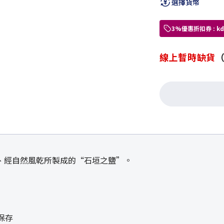
選擇貨幣
3%優惠折扣券 : 
線上暫時缺貨
、經自然風乾所製成的“石垣之鹽”。
保存