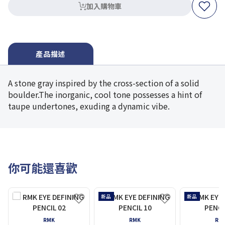
加入購物車
產品描述
A stone gray inspired by the cross-section of a solid
boulder.The inorganic, cool tone possesses a hint of
taupe undertones, exuding a dynamic vibe.
你可能還喜歡
新品
新品
RMK
RMK
RM