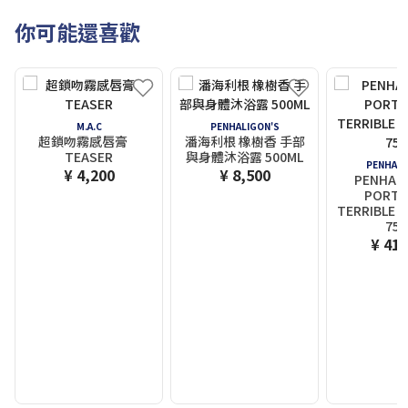
你可能還喜歡
M.A.C
PENHALIGON'S
超鎖吻霧感唇膏
潘海利根 橡樹香 手部
TEASER
與身體沐浴露 500ML
PENHALI
¥ 4,200
¥ 8,500
PENHALI
PORTR
TERRIBLE T
75M
¥ 41,