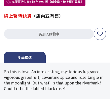
3%優惠折扣券 : kdfnew3 等【新會員・線上預訂專享】
線上暫時缺貨
（店內或有售）
加入購物車
產品描述
So this is love. An intoxicating, mysterious fragrance:
vigorous grapefruit, Levantine spice and rose tangle in
the moonlight. But what’s that upon the riverbank?
Could it be the fabled black rose?