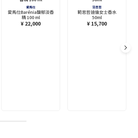
愛馬仕
范思哲
愛馬仕Barénia馥郁淡香
範思哲迪倫女士香水
精 100 ml
50ml
¥ 22,000
¥ 15,700
10