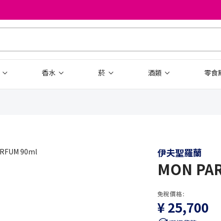
品
香水
菸
酒類
零食
伊夫聖羅蘭
MON PAR
免稅價格:
¥ 25,700