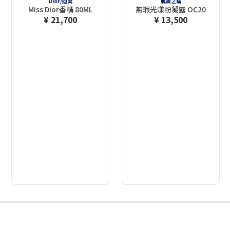
Dior/迪奧
肌膚之鑰
Miss Dior香精 80ML
無瑕光漾粉凝露 OC20
¥ 21,700
¥ 13,500
2
3
4
5
6
7
8
9