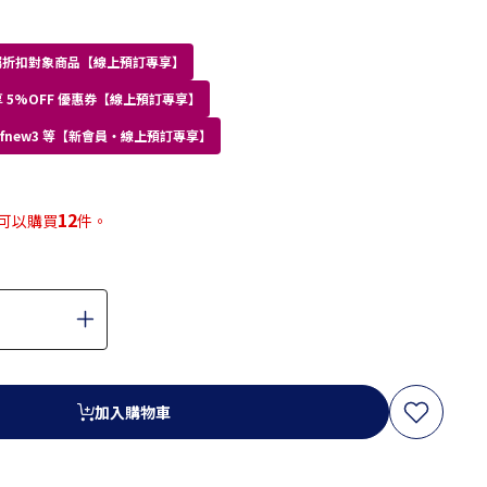
員專屬折扣對象商品【線上預訂專享】
 5%OFF 優惠券【線上預訂專享】
kdfnew3 等【新會員・線上預訂專享】
12
可以購買
件。
加入購物車