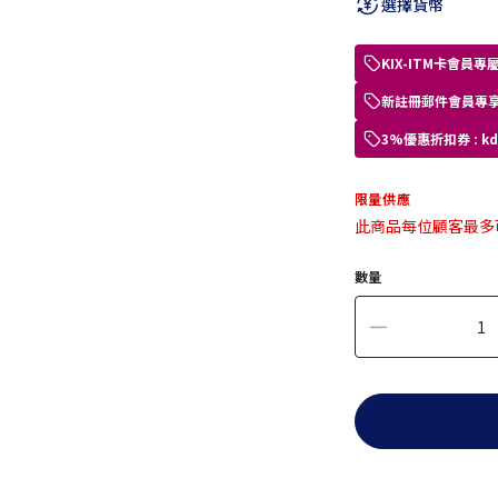
選擇貨幣
KIX-ITM卡會
新註冊郵件會員專享
3%優惠折扣券 : 
限量供應
此商品每位顧客最多
數量