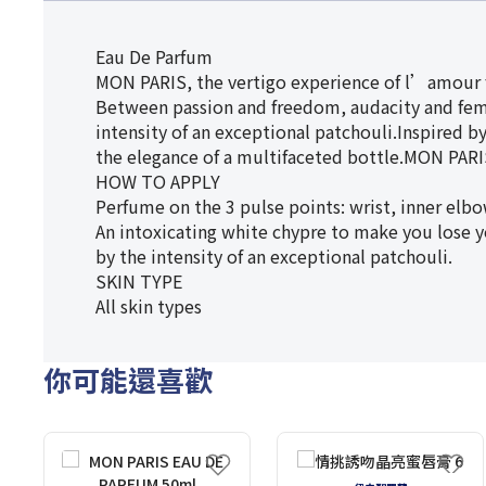
Eau De Parfum
MON PARIS, the vertigo experience of l’amour fo
Between passion and freedom, audacity and femin
intensity of an exceptional patchouli.Inspired b
the elegance of a multifaceted bottle.MON PARIS
HOW TO APPLY
Perfume on the 3 pulse points: wrist, inner elb
An intoxicating white chypre to make you lose y
by the intensity of an exceptional patchouli.
SKIN TYPE
All skin types
你可能還喜歡