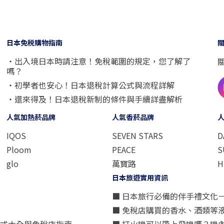
日本免税購物指南
・出入境日本時請注意！免稅範圍的規定，您了解了
嗎？
・初學者也安心！日本退稅計算公式與流程詳解
・還來得及！日本退稅新制的條件與手續詳盡解析
人氣加熱菸品牌
人氣香菸品牌
IQOS
SEVEN STARS
D
Ploom
PEACE
S
glo
萬寶路
H
日本旅遊實用資訊
■ 日本旅行必備的伴手禮文化
■ 免稅店購買的香水、酒類等