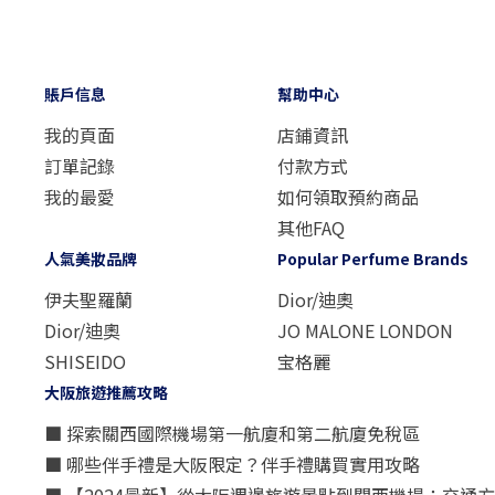
賬戶信息
幫助中心
我的頁面
店鋪資訊
訂單記錄
付款方式
我的最愛
如何領取預約商品
其他FAQ
人氣美妝品牌
Popular Perfume Brands
伊夫聖羅蘭
Dior/迪奧
Dior/迪奧
JO MALONE LONDON
SHISEIDO
宝格麗
大阪旅遊推薦攻略
■ 探索關西國際機場第一航廈和第二航廈免稅區
■ 哪些伴手禮是大阪限定？伴手禮購買實用攻略