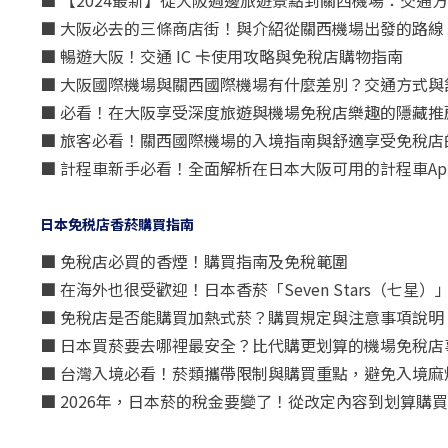
■ 【2024最新】從大阪週邊旅遊景點到關西機場：交通
■ 大阪必去的三條商店街！與介紹從關西機場出發的路線
■ 暢遊大阪！交通 IC 卡使用攻略與免稅店購物指南
■ 大阪國際機場與關西國際機場有什麼差別？交通方式與
■ 必看！在大阪享受深度旅遊與機場免稅店樂趣的隱藏推
■ 旅客必看！關西國際機場的入境指南與舒適享受免稅店
■ 計程車新手必看！全面解析在日本大阪可用的計程車Ap
日本免税店香菸購買指南
■ 免稅店必買的香煙！購買指南及免稅範圍
■ 在海外也很受歡迎！日本香菸「Seven Stars（七
■ 免稅店是否能購買加熱式菸？購買規定與注意事項說明
■ 日本買菸要去哪裡最安全？比代購更划算的機場免稅店
■ 台灣入境必看！菸類攜帶限制與購買重點，避免入境麻
■ 2026年，日本菸的稅金要變了！從改定內容到划算購