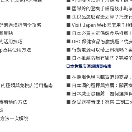
方式大全與免稅店指南
■ 打火機可以帶上飛機嗎？機
■ 國際線的登機手續是幾小時
■ 免稅品怎麼買最划算？托運
舒適過境指南全攻略
■ Visit Japan Web
薦景點
■ 日本必買人氣保健食品推薦
的活用技巧
■ DHC保健食品怎麼挑選？
p及其使用方法
■ 行動電源可以帶上飛機嗎？
■ 日本推薦防曬有哪些？完整
日本免税店酒類購買指南
■ 在機場免稅店購買酒類商品
星）」的種類與免稅店活用指南
■ 日本酒的選擇與推薦：關西
■ 日本威士忌推薦。如何選擇
事前預約方法
■ 深受送禮青睞！獺祭 二割
煩
買方法一次解說