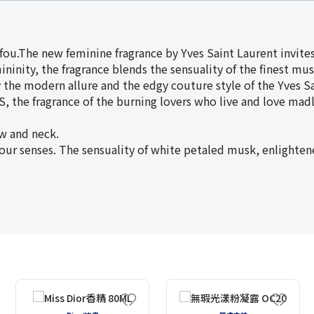
u.The new feminine fragrance by Yves Saint Laurent invites 
inity, the fragrance blends the sensuality of the finest mu
y the modern allure and the edgy couture style of the Yves S
, the fragrance of the burning lovers who live and love madl
ow and neck.
our senses. The sensuality of white petaled musk, enlighten