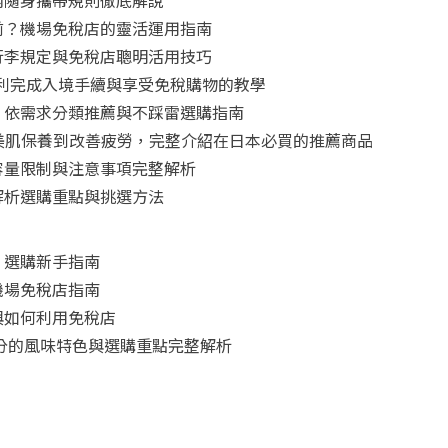
內隨身攜帶規則徹底解說
前？機場免稅店的靈活運用指南
行李規定與免稅店聰明活用技巧
怎麼用？順利完成入境手續與享受免稅購物的教學
！依需求分類推薦與不踩雷選購指南
從美肌保養到改善疲勞，完整介紹在日本必買的推薦商品
容量限制與注意事項完整解析
解析選購重點與挑選方法
：選購新手指南
機場免稅店指南
與如何利用免稅店
三分的風味特色與選購重點完整解析