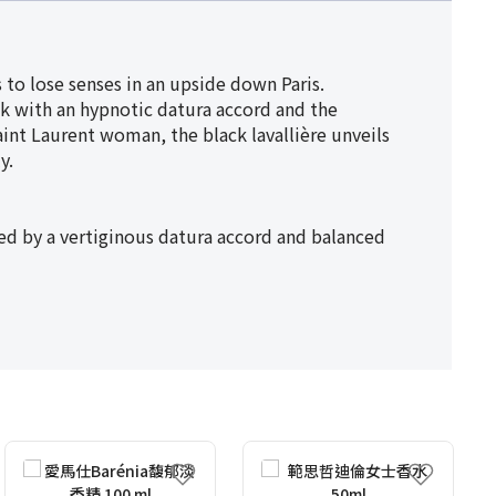
to lose senses in an upside down Paris.
sk with an hypnotic datura accord and the
aint Laurent woman, the black lavallière unveils
y.
ed by a vertiginous datura accord and balanced