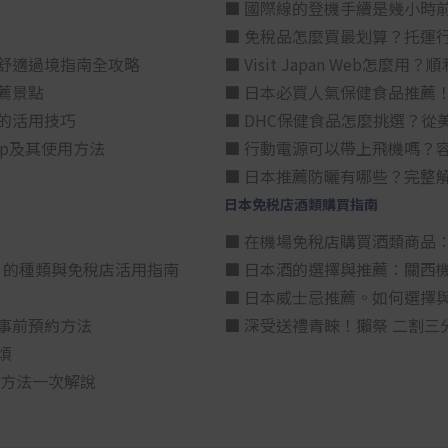
■ 國際線的登機手續是幾小時
■ 免稅品怎麼買最划算？托運
舒適過境指南全攻略
■ Visit Japan Web
薦景點
■ 日本必買人氣保健食品推薦
的活用技巧
■ DHC保健食品怎麼挑選？
p及其使用方法
■ 行動電源可以帶上飛機嗎？
■ 日本推薦防曬有哪些？完整
日本免税店酒類購買指南
■ 在機場免稅店購買酒類商品
星）」的種類與免稅店活用指南
■ 日本酒的選擇與推薦：關西
■ 日本威士忌推薦。如何選擇
事前預約方法
■ 深受送禮青睞！獺祭 二割
煩
買方法一次解說