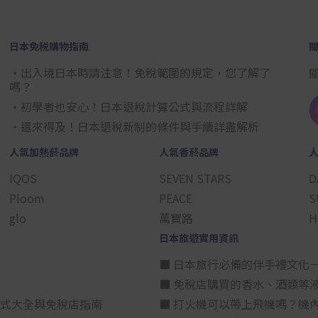
日本免税購物指南
・出入境日本時請注意！免稅範圍的規定，您了解了
嗎？
・初學者也安心！日本退稅計算公式與流程詳解
・還來得及！日本退稅新制的條件與手續詳盡解析
人氣加熱菸品牌
人氣香菸品牌
IQOS
SEVEN STARS
D
Ploom
PEACE
S
glo
萬寶路
H
日本旅遊實用資訊
■ 日本旅行必備的伴手禮文化
■ 免稅店購買的香水、酒類等
方式大全與免稅店指南
■ 打火機可以帶上飛機嗎？機