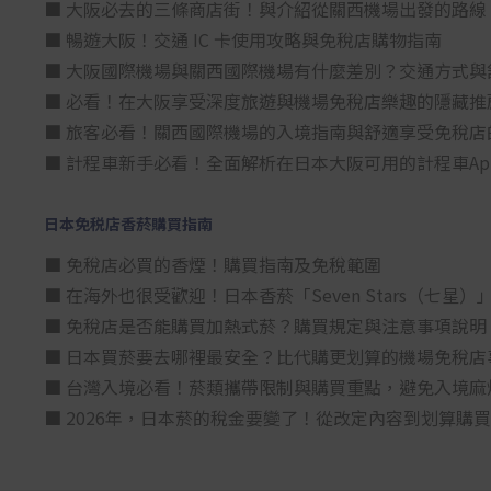
■ 大阪必去的三條商店街！與介紹從關西機場出發的路線
■ 暢遊大阪！交通 IC 卡使用攻略與免稅店購物指南
■ 大阪國際機場與關西國際機場有什麼差別？交通方式與
■ 必看！在大阪享受深度旅遊與機場免稅店樂趣的隱藏推
■ 旅客必看！關西國際機場的入境指南與舒適享受免稅店
■ 計程車新手必看！全面解析在日本大阪可用的計程車Ap
日本免税店香菸購買指南
■ 免稅店必買的香煙！購買指南及免稅範圍
■ 在海外也很受歡迎！日本香菸「Seven Stars（七
■ 免稅店是否能購買加熱式菸？購買規定與注意事項說明
■ 日本買菸要去哪裡最安全？比代購更划算的機場免稅店
■ 台灣入境必看！菸類攜帶限制與購買重點，避免入境麻
■ 2026年，日本菸的稅金要變了！從改定內容到划算購