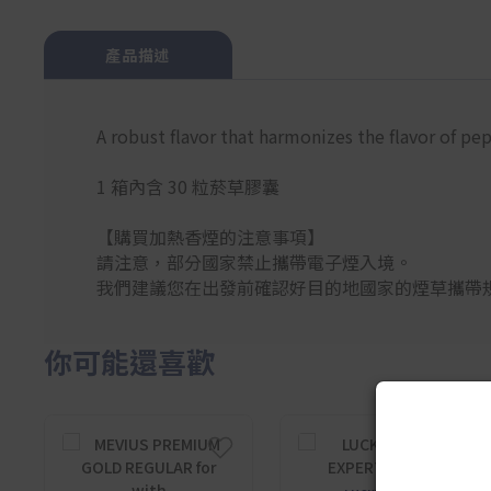
產品描述
A robust flavor that harmonizes the flavor of p
1 箱內含 30 粒菸草膠囊
【購買加熱香煙的注意事項】
請注意，部分國家禁止攜帶電子煙入境。
我們建議您在出發前確認好目的地國家的煙草攜帶
你可能還喜歡