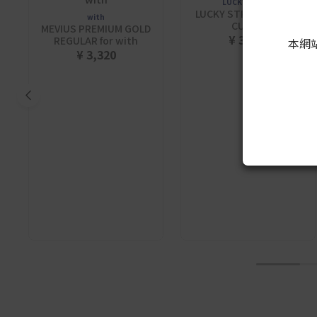
LUCKY STRIKE
LUCKY STRIKE EXPERT
with
CUT 14
MEVIUS PREMIUM GOLD
¥ 3,300
REGULAR for with
本網
¥ 3,320
1