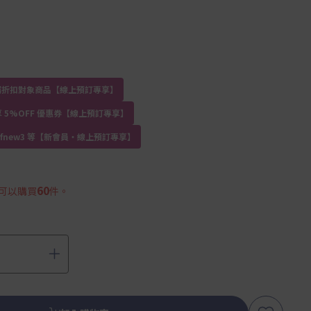
員專屬折扣對象商品【線上預訂專享】
 5%OFF 優惠券【線上預訂專享】
kdfnew3 等【新會員・線上預訂專享】
60
可以購買
件。