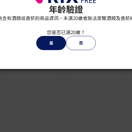
PIANISSIMO
¥ 4,300
年齡驗證
PIANISSIMO ARIA
MENTHOL
¥ 3,800
站含有酒類或香菸的商品資訊，未滿20歲者無法瀏覽酒類及香菸
您是否已滿20歲？
是
否
2
3
4
5
6
7
8
9