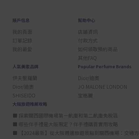
賬戶信息
幫助中心
我的頁面
店鋪資訊
訂單記錄
付款方式
我的最愛
如何領取預約商品
其他FAQ
人氣美妝品牌
Popular Perfume Brands
伊夫聖羅蘭
Dior/迪奧
Dior/迪奧
JO MALONE LONDON
SHISEIDO
宝格麗
大阪旅遊推薦攻略
■ 探索關西國際機場第一航廈和第二航廈免稅區
■ 哪些伴手禮是大阪限定？伴手禮購買實用攻略
■ 【2024最新】從大阪週邊旅遊景點到關西機場：交通