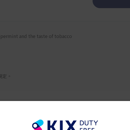
eppermint and the taste of tobacco
規定。
KOOL
KOOL MILD