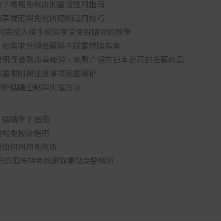
前？機場免稅店的靈活運用指南
行李規定與免稅店聰明活用技巧
怎麼用？順利完成入境手續與享受免稅購物的教學
！依需求分類推薦與不踩雷選購指南
從美肌保養到改善疲勞，完整介紹在日本必買的推薦商品
容量限制與注意事項完整解析
解析選購重點與挑選方法
：選購新手指南
機場免稅店指南
與如何利用免稅店
三分的風味特色與選購重點完整解析