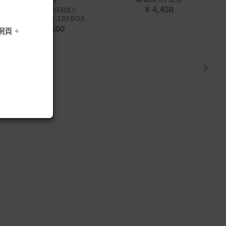
KENT
¥ 4,450
KENT S-SERIES
MENTHOL 1 100 BOX
¥ 3,600
網頁。
10