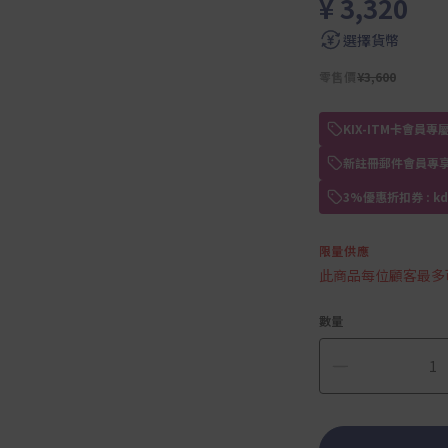
¥ 3,320
選擇貨幣
零售價
¥3,600
KIX-ITM卡會
新註冊郵件會員專享
3%優惠折扣券 : 
限量供應
此商品每位顧客最多
數量