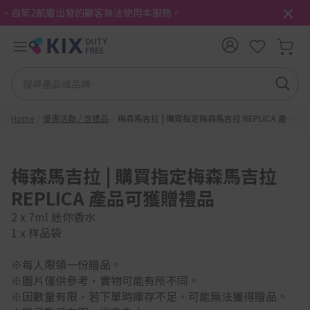
・自第2航廈出發的顧客無法使用本服務。
Home
優惠活動 / 含禮品
梅森馬吉拉 | 購買指定梅森馬吉拉 REPLICA 產品
可獲贈禮
梅森馬吉拉 | 購買指定梅森馬吉拉
REPLICA 產品可獲贈禮品
2 x 7ml 迷你香水
1 x 样品袋
※每人限領一份贈品。
※圖片僅供參考，實物可能有所不同。
※因數量有限，若下單時庫存不足，可能無法獲得贈品。