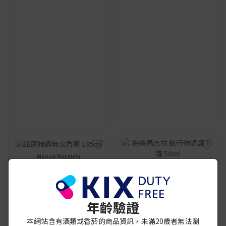
Maison Margiela
田園拾趣無火香薰 185ml
Maison Margiela
免稅價格:
梅森馬吉拉 航行物語護手霜
50ml
¥ 14,300
免稅價格:
年齡驗證
¥ 3,700
本網站含有酒類或香菸的商品資訊，未滿20歲者無法瀏