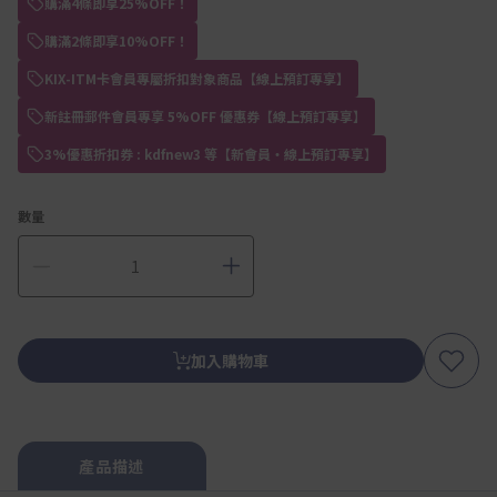
購滿4條即享25%OFF！
購滿2條即享10%OFF！
KIX-ITM卡會員專屬折扣對象商品【線上預訂專享】
新註冊郵件會員專享 5%OFF 優惠券【線上預訂專享】
3%優惠折扣券 : kdfnew3 等【新會員・線上預訂專享】
數量
加入購物車
產品描述