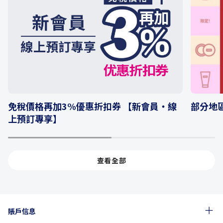
部分地區
免稅價格再加3%優惠折扣券 【新會員・線
上預訂專享】
1
2
查看全部
賬戶信息