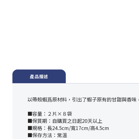
產品描述
以帶殼蝦爲原材料，引出了蝦子原有的甘甜與香味
■容量：２片×８袋
■保質期：自購買之日起20天以上
■規格：長24.5cm/寬17cm/高4.5cm
■保存方法：常溫