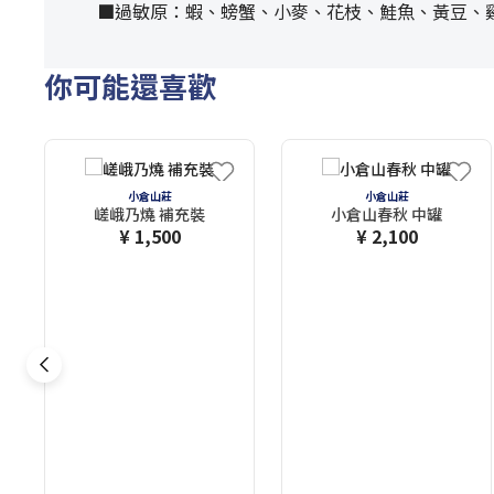
■過敏原：蝦、螃蟹、小麥、花枝、鮭魚、黃豆、
你可能還喜歡
小倉山莊
小倉山莊
嵯峨乃燒 補充裝
小倉山春秋 中罐
¥ 1,500
¥ 2,100