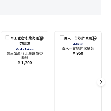
小倉山莊
百人一首歌牌 家庭裝
Osaka Takara
¥ 950
帝王蟹產地 北海道 蟹香
脆餅
¥ 1,200