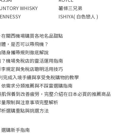
UNTORY WHISKY
薯條三兄弟
ENNESSY
ISHIYA( 白色戀人 )
－在關西機場購買各地名品甜點
液體，是否可以帶飛機？
內隨身攜帶規則徹底解說
前？機場免稅店的靈活運用指南
行李規定與免稅店聰明活用技巧
怎麼用？順利完成入境手續與享受免稅購物的教學
！依需求分類推薦與不踩雷選購指南
從美肌保養到改善疲勞，完整介紹在日本必買的推薦商品
容量限制與注意事項完整解析
解析選購重點與挑選方法
：選購新手指南