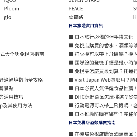
Ploom
PEACE
S
glo
萬寶路
H
日本旅遊實用資訊
■ 日本旅行必備的伴手禮文化
■ 免稅店購買的香水、酒類等
方式大全與免稅店指南
■ 打火機可以帶上飛機嗎？機
■ 國際線的登機手續是幾小時
■ 免稅品怎麼買最划算？托運
舒適過境指南全攻略
■ Visit Japan Web
薦景點
■ 日本必買人氣保健食品推薦
的活用技巧
■ DHC保健食品怎麼挑選？
p及其使用方法
■ 行動電源可以帶上飛機嗎？
■ 日本推薦防曬有哪些？完整
日本免税店酒類購買指南
■ 在機場免稅店購買酒類商品