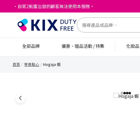
・自第2航廈出發的顧客無法使用本服務。
全部品牌
優惠、贈品活動 / 特集
化妝
首頁
零食點心
Hogaja 蝦
1
2
3
4