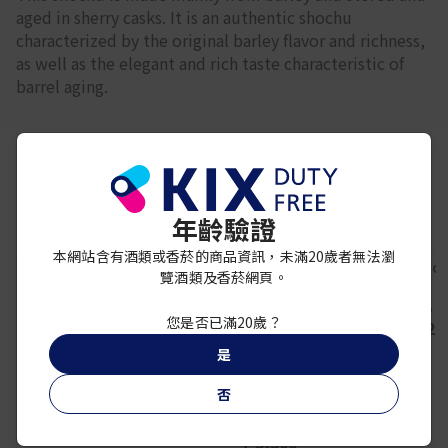
aged in sherry casks. It is an authentic shochu
characterized by the original barley flavor and richness,
as well as the elegant and rich taste characteristic of
barrel aging.
你可能還喜歡
年齡驗證
本網站含有酒類或香菸的商品資訊，未滿20歲者無法瀏
覽酒類及香菸網頁。
MOYAI 2025 720ml
iichik
您是否已滿20歲？
¥ 15,500
¥ 2,
是
壱岐之蔵酒造
IKI Barley Shochu
TAISO GENSHU
否
Distilled in 2013
750ml
¥ 5,500