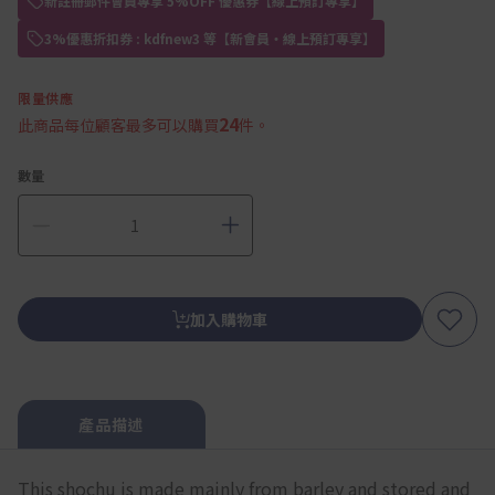
新註冊郵件會員專享 5%OFF 優惠券【線上預訂專享】
3%優惠折扣券 : kdfnew3 等【新會員・線上預訂專享】
限量供應
24
此商品每位顧客最多可以購買
件。
數量
加入購物車
產品描述
This shochu is made mainly from barley and stored and