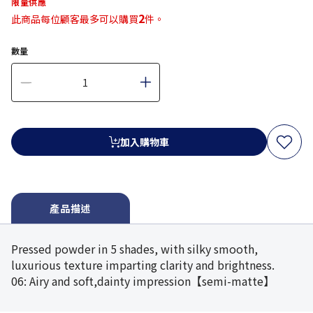
限量供應
2
此商品每位顧客最多可以購買
件。
數量
加入購物車
產品描述
Pressed powder in 5 shades, with silky smooth,
luxurious texture imparting clarity and brightness.
06: Airy and soft,dainty impression【semi-matte】