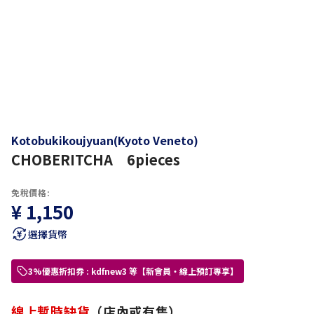
Kotobukikoujyuan(Kyoto Veneto)
CHOBERITCHA 6pieces
免稅價格:
¥ 1,150
選擇貨幣
3%優惠折扣券 : kdfnew3 等【新會員・線上預訂專享】
線上暫時缺貨
（店內或有售）