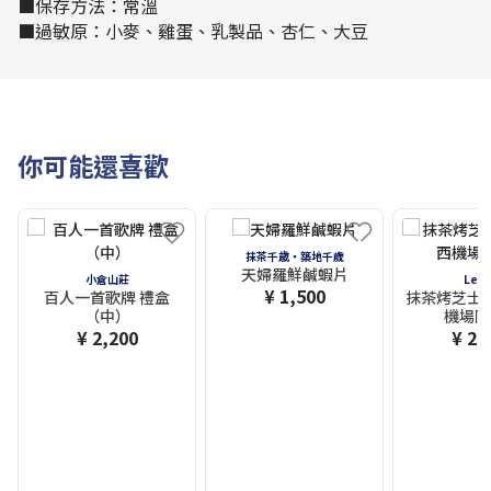
■保存方法：常溫
■過敏原：小麥、雞蛋、乳製品、杏仁、大豆
你可能還喜歡
抹茶千歳・築地千歲
天婦羅鮮鹹蝦片
小倉山莊
LeT
¥ 1,500
百人一首歌牌 禮盒
抹茶烤芝士
（中）
機場限
¥ 2,200
¥ 2,