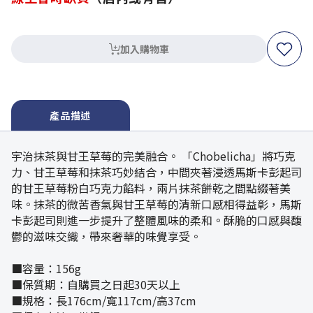
加入購物車
產品描述
宇治抹茶與甘王草莓的完美融合。 「Chobelicha」將巧克
力、甘王草莓和抹茶巧妙結合，中間夾著浸透馬斯卡彭起司
的甘王草莓粉白巧克力餡料，兩片抹茶餅乾之間點綴著美
味。抹茶的微苦香氣與甘王草莓的清新口感相得益彰，馬斯
卡彭起司則進一步提升了整體風味的柔和。酥脆的口感與馥
鬱的滋味交織，帶來奢華的味覺享受。
■容量：156g
■保質期：自購買之日起30天以上
■規格：長176cm/寬117cm/高37cm