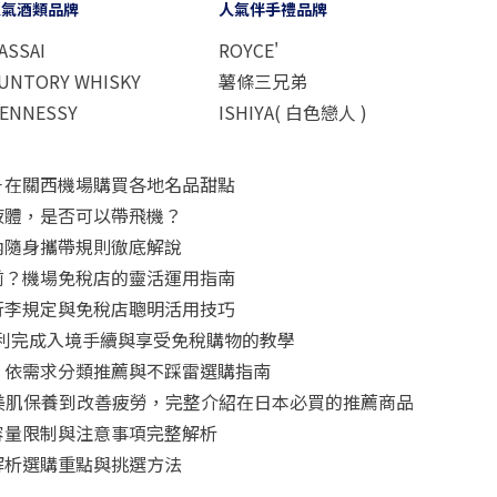
人氣酒類品牌
人氣伴手禮品牌
ASSAI
ROYCE'
UNTORY WHISKY
薯條三兄弟
ENNESSY
ISHIYA( 白色戀人 )
－在關西機場購買各地名品甜點
液體，是否可以帶飛機？
內隨身攜帶規則徹底解說
前？機場免稅店的靈活運用指南
行李規定與免稅店聰明活用技巧
怎麼用？順利完成入境手續與享受免稅購物的教學
！依需求分類推薦與不踩雷選購指南
從美肌保養到改善疲勞，完整介紹在日本必買的推薦商品
容量限制與注意事項完整解析
解析選購重點與挑選方法