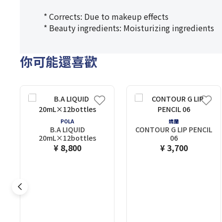
* Corrects: Due to makeup effects
* Beauty ingredients: Moisturizing ingredients
你可能還喜歡
POLA
嬌蘭
B.A LIQUID
CONTOUR G LIP PENCIL
20mL×12bottles
06
¥ 8,800
¥ 3,700