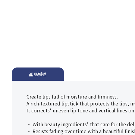
產品描述
Create lips full of moisture and firmness.
A rich-textured lipstick that protects the lips, i
It corrects* uneven lip tone and vertical lines on 
・ With beauty ingredients* that care for the de
・ Resists fading over time with a beautiful finish