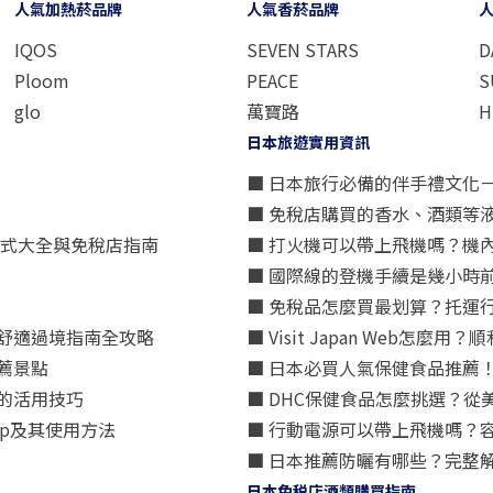
人氣加熱菸品牌
人氣香菸品牌
IQOS
SEVEN STARS
D
Ploom
PEACE
S
glo
萬寶路
H
日本旅遊實用資訊
■ 日本旅行必備的伴手禮文化
■ 免稅店購買的香水、酒類等
方式大全與免稅店指南
■ 打火機可以帶上飛機嗎？機
■ 國際線的登機手續是幾小時
■ 免稅品怎麼買最划算？托運
舒適過境指南全攻略
■ Visit Japan Web
薦景點
■ 日本必買人氣保健食品推薦
的活用技巧
■ DHC保健食品怎麼挑選？
p及其使用方法
■ 行動電源可以帶上飛機嗎？
■ 日本推薦防曬有哪些？完整
日本免税店酒類購買指南