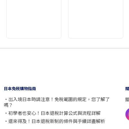
2
3
4
5
6
7
8
9
日本免税購物指南
・出入境日本時請注意！免稅範圍的規定，您了解了
嗎？
・初學者也安心！日本退稅計算公式與流程詳解
・還來得及！日本退稅新制的條件與手續詳盡解析