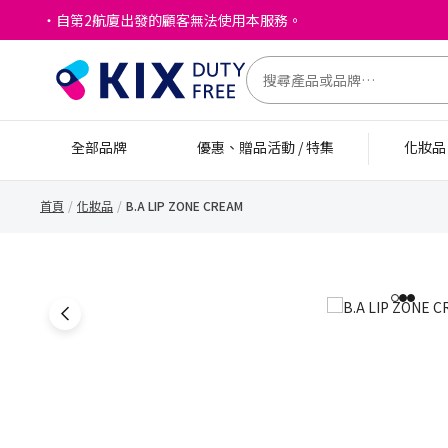
・自第2航廈出發的顧客無法使用本服務。
全部品牌
優惠、贈品活動 / 特集
化妝
首頁
化妝品
B.A LIP ZONE CREAM
1
2
3