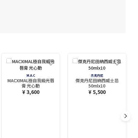
M.A.C
杰克丹尼
MACXIMAL極自我緞光唇
傑克丹尼田納西威士忌
膏 光心動
50mlx10
¥ 3,600
¥ 5,500