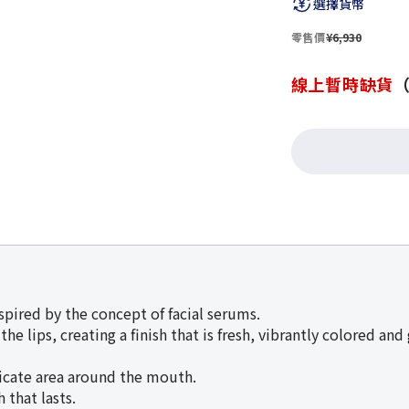
選擇貨幣
零售價
¥6,930
線上暫時缺貨
nspired by the concept of facial serums.
the lips, creating a finish that is fresh, vibrantly colored and
licate area around the mouth.
 that lasts.