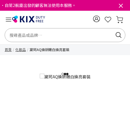
・自第2航廈出發的顧客無法使用本服務。
首頁
化妝品
黛珂AQ煥妍嫩白煥亮套裝
1
2
3