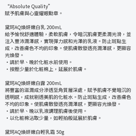
“Absolute Quality”
賦予肌膚與心靈耀眼勳章。
黛珂AQ煥妍嫩白乳 200mL
給予愉悅舒適體驗，柔軟肌膚，令暗沉肌膚更柔潤光滑，並
注入豐沛潤澤感，實現彈力感和光澤的乳液。防止斑點生
成，改善膚色不均的印象。使肌膚散發透亮潤澤感，更顯容
光煥發。
・請於早、晚於化粧水前使用。
・按壓少量於化粧棉上，延展於肌膚。
黛珂AQ煥妍嫩白露 200mL
將豐富的滋潤成分滲透至角質層深處，賦予肌膚不覺暗沉的
透明感，成就剔透美肌的化粧水。防止斑點生成，改善膚色
不均的印象。使肌膚散發透亮潤澤感，更顯容光煥發。
・請於早、晚以乳液調理肌膚後使用。
・以化粧棉沾取少量，如輕拍般延展於肌膚。
黛珂AQ煥妍嫩白輕乳霜 50g