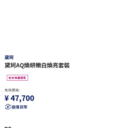
黛珂
黛珂AQ煥妍嫩白煥亮套裝
免稅專屬優惠
免稅價格:
¥ 47,700
選擇貨幣