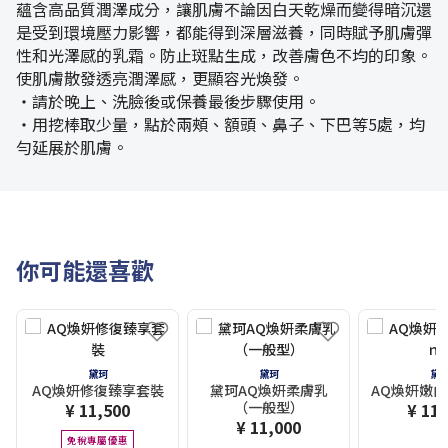
蘊含高品質潤澤成分，讓肌膚不論因白天乾燥而變得暗沉還
是受到環境壓力影響，都能得到深層滋養，同時賦予肌膚彈
性和光澤感的乳霜。防止斑點生成，改善膚色不均的印象。
使肌膚散發透亮潤澤感，更顯容光煥發。
・請於晚上、洗臉後或保養最後步驟使用。
・用挖棒取少量，點於兩頰、額頭、鼻子、下巴等5處，均
勻延展於肌膚。
你可能還喜歡
黛珂
黛珂
黛
AQ煥妍修復臻享套裝
黛珂AQ煥妍柔膚乳
AQ煥妍嫩白乳
（一般型）
¥ 11,500
¥ 11,
¥ 11,000
免稅專屬優惠