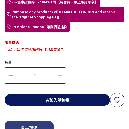
3%優惠折扣券 : kdfnew3 等【新會員・線上預訂專享】
Purchase any products of JO MALONE LONDON and receive
the Original Shopping Bag
Jo Malone London | 讓我們禮遇你​
限量供應
8
此商品每位顧客最多可以購買
件。
數量
加入購物車
產品描述