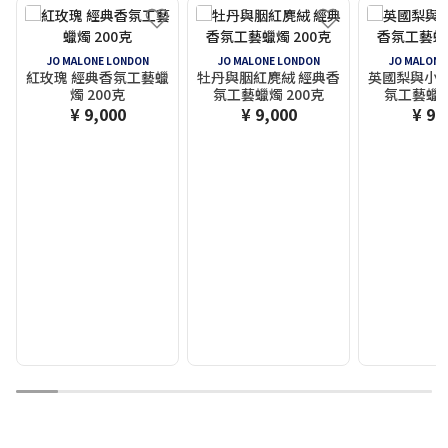
JO MALONE LONDON
JO MALONE LONDON
JO MALONE
紅玫瑰 經典香氛工藝蠟
牡丹與胭紅麂絨 經典香
英國梨與小蒼
燭 200克
氛工藝蠟燭 200克
氛工藝蠟燭
¥ 9,000
¥ 9,000
¥ 9,
1
2
3
4
5
6
7
8
9
10