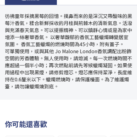
彷彿童年採摘黑莓的回憶。撲鼻而來的是深沉又帶酸味的黑
莓汁香氣，糅合新鮮採收的月桂與荊棘木的清新氣息。活潑
與充滿春天氣息。可以提振精神、可以鎮靜心情或是為家中
增添一絲奢華香氣。 以奢華馥郁的香氛工藝蠟燭轉變居室
氛圍。 香氛工藝蠟燭的燃燒時間為45小時，附有蓋子。
可單獨使用，或與其他 Jo Malone London香氛調配出粉飾
空間的芳香體驗。無人使用時，請熄滅。每一次燃燒時間不
應超過一個半小時；再次燃點前請先等候蠟燭凝固。如果使
用過程中出現黑煙，請修剪燈芯。燈芯應保持潔淨，長度維
持在0.6釐米以下。蠟燭燃燒時，請保護檯面。為了維護燭
臺，請勿讓蠟燭燒到底。
你可能還喜歡