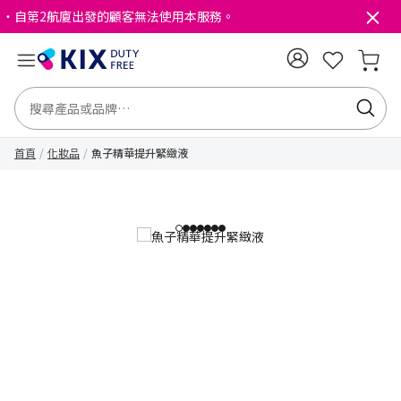
・自第2航廈出發的顧客無法使用本服務。
首頁
化妝品
魚子精華提升緊緻液
1
2
3
4
5
6
7