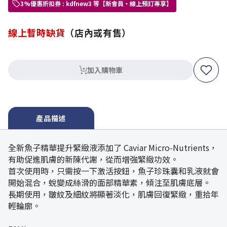
3%優惠折扣券 : kdfnew3 等【新會員・線上預訂專享】
線上暫時缺貨
（店內或有售）
加入購物車
產品描述
全新魚子精華提升緊緻液添加了 Caviar Micro-Nutrients，
有助促進肌膚的新陳代謝，從而增強緊緻功效。
首次使用時，只需按一下激活按鈕，魚子珍珠囊和乳液就會
開始混合，蛻變成絲滑的面部精華素，傾注至肌膚底層。
長期使用，皺紋及細紋將顯著淡化，肌膚回復緊緻，重拾年
輕輪廓。