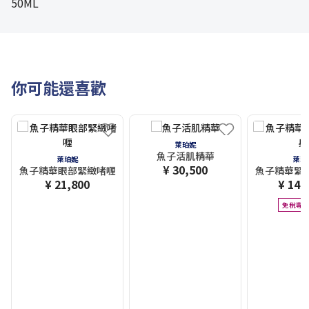
50ML
你可能還喜歡
萊珀妮
魚子活肌精華
萊珀妮
萊珀
¥ 30,500
魚子精華眼部緊緻啫喱
魚子精華緊
¥ 21,800
¥ 144
免稅專