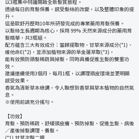
以3瓶集中特護開啟全新髮質旅程。
透過每日的育髮保養，感受髮絲的改變，以及整體印象的提
升。
這是歐舒丹歷時10年所研發完成的專業藥用育髮保養。
以髮絲生長週期為核心，採用 99% 天然來源成分的藥用育
髮精華，共3瓶組。
配方蘊含三大有效成分：當歸提取物、甘草來源成分(*1)、
維他命E(*2)，並添加植物來源的旱金蓮萃取(*3)，
能有效預防頭髮稀疏與掉髮，同時具備促進生髮的雙重功
效。
建議連續使用3個月，每月1瓶，以調理頭皮環境並更明顯
感受效果。
香氣為清新草本綠調，令人聯想到香草與草本植物的自然氣
息。
※使用前請充分搖勻。
【功效】
育髮、預防稀疏、舒緩頭皮癢、預防掉髮、促進生髮、病後
／產後掉髮調理、養髮。
(*1) 甘草次酸二鉀