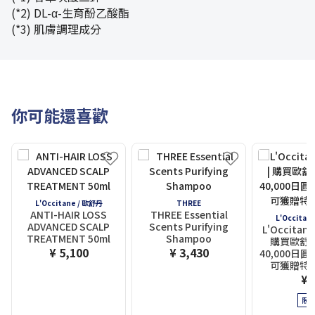
(*2) DL-α-生育酚乙酸酯
(*3) 肌膚調理成分
你可能還喜歡
L'Occitane / 歐舒丹
THREE
ANTI-HAIR LOSS
THREE Essential
L'Occitan
ADVANCED SCALP
Scents Purifying
L'Occitane
TREATMENT 50ml
Shampoo
購買歐舒
¥ 5,100
¥ 3,430
40,000日
可獲贈特
¥ 
限