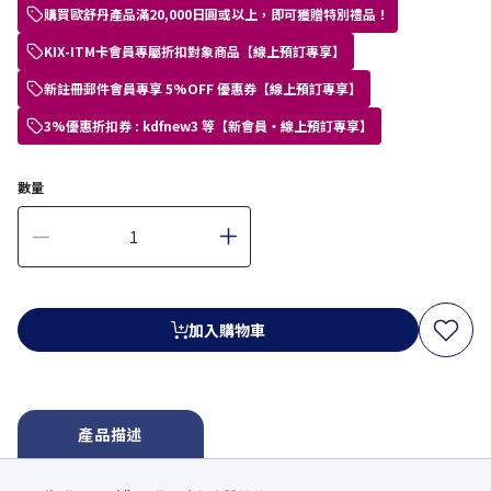
購買歐舒丹產品滿20,000日圓或以上，即可獲贈特別禮品！
KIX-ITM卡會員專屬折扣對象商品【線上預訂專享】
新註冊郵件會員專享 5%OFF 優惠券【線上預訂專享】
3%優惠折扣券 : kdfnew3 等【新會員・線上預訂專享】
數量
加入購物車
產品描述