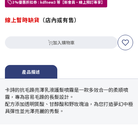
3%優惠折扣券 : kdfnew3 等【新會員・線上預訂專享】
線上暫時缺貨
（店內或有售）
加入購物車
產品描述
卡詩的抗毛躁亮澤乳液護髮噴霧是一款多效合一的柔順噴
霧，專為容易毛躁的長髮設計。
配方添加透明質酸、甘醇酸和野玫瑰油，為您打造夢幻中極
具彈性並光澤亮麗的秀髮。