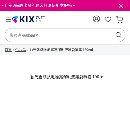
・自第2航廈出發的顧客無法使用本服務。
首頁
化妝品
釉光香頌抗毛躁亮澤乳液護髮噴霧 190ml