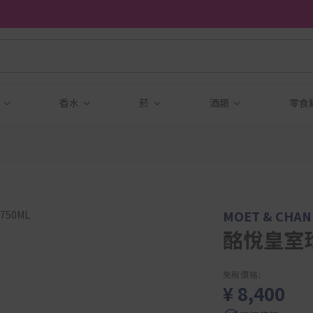
品
香水
菸
酒類
零食
MOET & CHA
酩悅皇室珍
免稅價格:
¥ 8,400