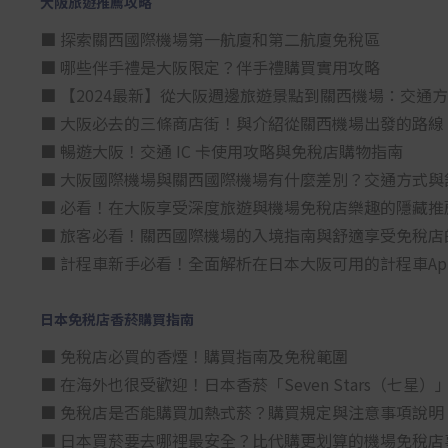
大阪旅遊推薦攻略
■ 探索關西國際機場第一航廈和第二航廈免稅區
■ 哪些伴手禮是大阪限定？伴手禮購買實用攻略
■ 【2024最新】從大阪週邊旅遊景點到關西機場：交通
■ 大阪必去的三條商店街！與介紹從關西機場出發的路線
■ 暢遊大阪！交通 IC 卡使用攻略與免稅店購物指南
■ 大阪國際機場與關西國際機場有什麼差別？交通方式與
■ 必看！在大阪享受深度旅遊與機場免稅店樂趣的隱藏推
■ 旅客必看！關西國際機場的入境指南與舒適享受免稅店
■ 計程車新手必看！全面解析在日本大阪可用的計程車Ap
日本免税店香菸購買指南
■ 免稅店必買的香煙！購買指南及免稅範圍
■ 在海外也很受歡迎！日本香菸「Seven Stars（七
■ 免稅店是否能購買加熱式菸？購買規定與注意事項說明
■ 日本買菸要去哪裡最安全？比代購更划算的機場免稅店