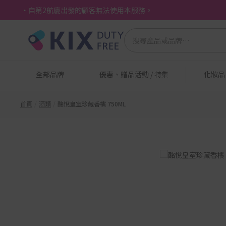
・自第2航廈出發的顧客無法使用本服務。
全部品牌
優惠、贈品活動 / 特集
化妝
首頁
酒類
酩悅皇室珍藏香檳 750ML