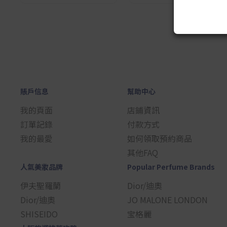
1
賬戶信息
幫助中心
我的頁面
店鋪資訊
訂單記錄
付款方式
我的最愛
如何領取預約商品
其他FAQ
人氣美妝品牌
Popular Perfume Brands
伊夫聖羅蘭
Dior/迪奧
Dior/迪奧
JO MALONE LONDON
SHISEIDO
宝格麗