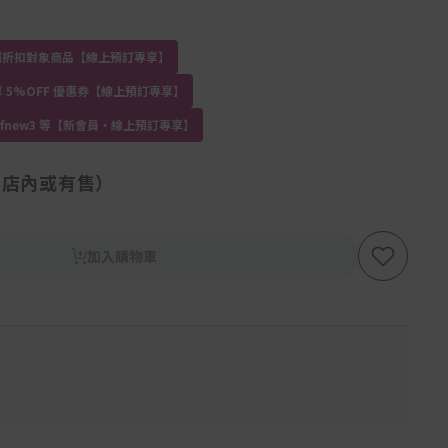
員專屬折扣對象商品【線上預訂專享】
 5%OFF 優惠券【線上預訂專享】
kdfnew3 等【新會員・線上預訂專享】
（店內或有售）
加入購物車