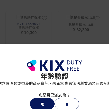
MOET & CHANDON
珍稀香檳2013年
凱歌粉紅香檳
¥ 32,300
¥ 10,300
年齡驗證
站含有酒類或香菸的商品資訊，未滿20歲者無法瀏覽酒類及香菸
您是否已滿20歲？
是
否