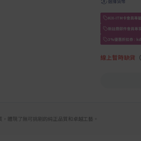
選擇貨幣
KIX-ITM卡會
新註冊郵件會員專享
3%優惠折扣券 : 
線上暫時缺貨
質，體現了無可挑剔的純正品質和卓越工藝。