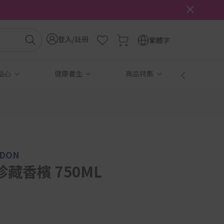
登入/註冊
繁體字
點心
健康養生
商品特集
免稅
NDON
藏香檳 750ML