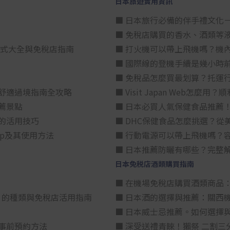
日本旅遊實用資訊
■ 日本旅行必備的伴手禮文化
■ 免稅店購買的香水、酒類等
方式大全與免稅店指南
■ 打火機可以帶上飛機嗎？機
■ 國際線的登機手續是幾小時
■ 免稅品怎麼買最划算？托運
舒適過境指南全攻略
■ Visit Japan Web
薦景點
■ 日本必買人氣保健食品推薦
的活用技巧
■ DHC保健食品怎麼挑選？
p及其使用方法
■ 行動電源可以帶上飛機嗎？
■ 日本推薦防曬有哪些？完整
日本免税店酒類購買指南
■ 在機場免稅店購買酒類商品
星）」的種類與免稅店活用指南
■ 日本酒的選擇與推薦：關西
■ 日本威士忌推薦。如何選擇
事前預約方法
■ 深受送禮青睞！獺祭 二割