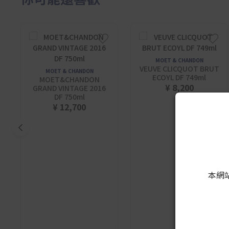
MOET & CHANDON
VEUVE CLICQUOT BRUT
MOET & CHANDON
ECOYL DF 749ml
MOET&CHANDON
¥ 8,200
GRAND VINTAGE 2016
DF 750ml
¥ 12,700
本網