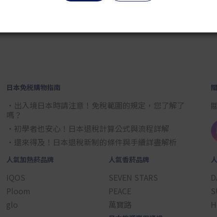
2
3
4
5
6
7
8
9
日本免税購物指南
・出入境日本時請注意！免稅範圍的規定，您了解了
嗎？
・初學者也安心！日本退稅計算公式與流程詳解
・還來得及！日本退稅新制的條件與手續詳盡解析
人氣加熱菸品牌
人氣香菸品牌
IQOS
SEVEN STARS
D
Ploom
PEACE
S
glo
萬寶路
H