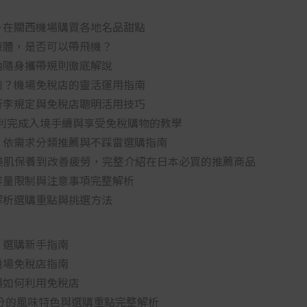
－在關西機場購買各地名品甜點
液體，是否可以帶飛機？
內隨身攜帶規則徹底解說
前？機場免稅店的靈活運用指南
行李規定與免稅店聰明活用技巧
怎麼用？順利完成入境手續與享受免稅購物的教學
！依需求分類推薦與不踩雷選購指南
從美肌保養到改善疲勞，完整介紹在日本必買的推薦商品
容量限制與注意事項完整解析
解析選購重點與挑選方法
：選購新手指南
機場免稅店指南
與如何利用免稅店
三分的風味特色與選購重點完整解析