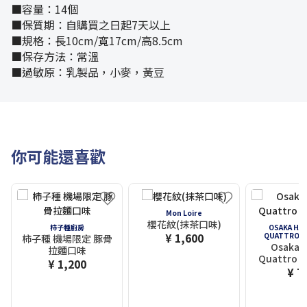
■容量：14個
■保質期：自購買之日起7天以上
■規格：長10cm/寬17cm/高8.5cm
■保存方法：常溫
■過敏原：乳製品，小麥，黃豆
你可能還喜歡
Mon Loire
櫻花紋(抹茶口味)
柿子種廚房
OSAKA HA
¥ 1,600
QUATTRO F
柿子種 機場限定 豚骨
Osaka 
拉麵口味
Quattro F
¥ 1,200
¥ 7