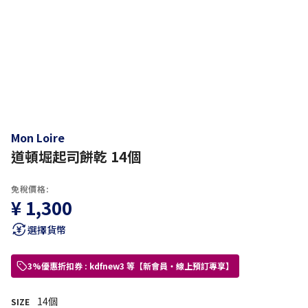
Mon Loire
道頓堀起司餅乾 14個
免稅價格:
¥ 1,300
選擇貨幣
3%優惠折扣券 : kdfnew3 等【新會員・線上預訂專享】
14個
SIZE