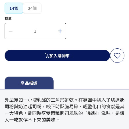
14個
24個
數量
加入購物車
產品描述
外型宛如一小塊乳酪的三角形餅乾。在麵團中揉入了切達起
司粉與奶油起司粉，咬下時酥脆易碎、輕盈化口的食感是其
一大特色。能同時享受兩種起司風味的「鹹甜」滋味，是讓
人一吃就停不下來的美味。