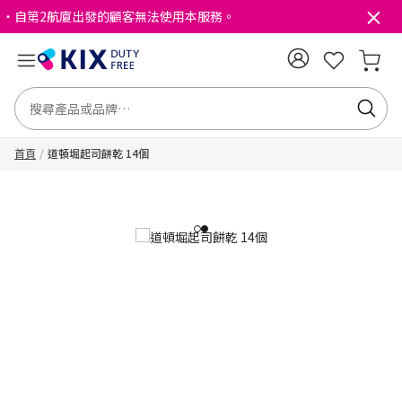
・自第2航廈出發的顧客無法使用本服務。
首頁
道頓堀起司餅乾 14個
1
2